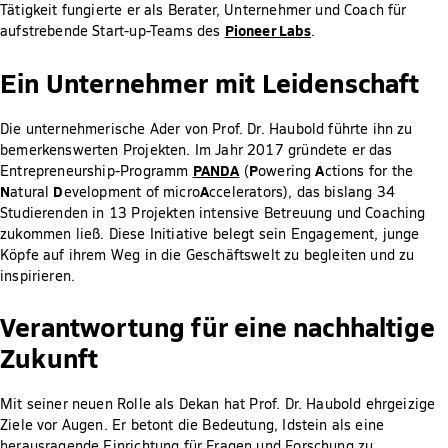
Tätigkeit fungierte er als Berater, Unternehmer und Coach für
Pioneer Labs
aufstrebende Start-up-Teams des
.
Ein Unternehmer mit Leidenschaft
Die unternehmerische Ader von Prof. Dr. Haubold führte ihn zu
bemerkenswerten Projekten. Im Jahr 2017 gründete er das
PANDA
P
A
Entrepreneurship-Programm
(
owering
ctions for the
N
D
A
atural
evelopment of micro
ccelerators), das bislang 34
Studierenden in 13 Projekten intensive Betreuung und Coaching
zukommen ließ. Diese Initiative belegt sein Engagement, junge
Köpfe auf ihrem Weg in die Geschäftswelt zu begleiten und zu
inspirieren.
Verantwortung für eine nachhaltige
Zukunft
Mit seiner neuen Rolle als Dekan hat Prof. Dr. Haubold ehrgeizige
Ziele vor Augen. Er betont die Bedeutung, Idstein als eine
herausragende Einrichtung für Fragen und Forschung zu