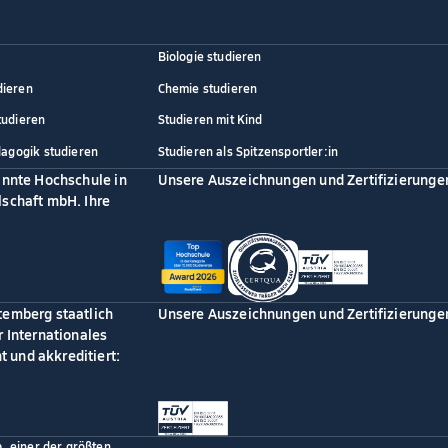
Biologie studieren
dieren
Chemie studieren
tudieren
Studieren mit Kind
dagogik studieren
Studieren als Spitzensportler:in
annte Hochschule in
Unsere Auszeichnungen und Zertifizierunge
schaft mbH. Ihre
temberg staatlich
Unsere Auszeichnungen und Zertifizierunge
 Internationales
 und akkreditiert:
p, einer der größten