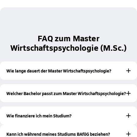
FAQ zum Master
Wirtschaftspsychologie (M.Sc.)
Wie lange dauert der Master Wirtschaftspsychologie?
Der Master Wirtschaftspsychologie hat eine
Regelstudienzeit von 4 Semestern.
Welcher Bachelor passt zum Master Wirtschaftspsychologie?
Idealerweise bringst du einen Bachelor-Abschluss in
Wirtschaftspsychologie
Psychologie
oder
mit. Auch
Wie finanziere ich mein Studium?
verwandte wirtschaftswissenschaftliche Studiengänge mit
psychologischem Schwerpunkt können infrage kommen.
Es gibt verschiedene Möglichkeiten, wie du dein Studium
Voraussetzung bleibt, dass du mindestens 180 Credit-Points
finanzieren kannst. Hierzu gehören beispielsweise
Kann ich während meines Studiums BAföG beziehen?
(ECTS) im Bachelor erlangt hast. Solltest du unsicher sein,