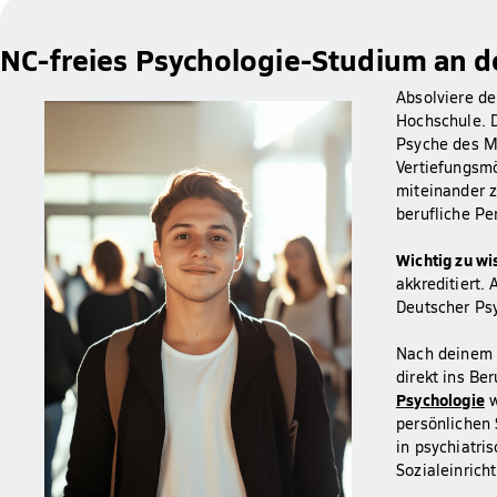
NC-freies Psychologie-Studium an d
Absolviere d
Hochschule. 
Psyche des Me
Vertiefungsmö
miteinander z
berufliche Pe
Wichtig zu wi
akkreditiert.
Deutscher Ps
Nach deinem 
direkt ins Be
Psychologie
w
persönlichen 
in psychiatri
Sozialeinrich