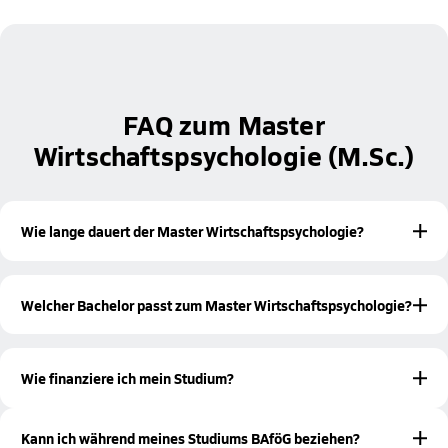
FAQ zum Master
Wirtschaftspsychologie (M.Sc.)
Wie lange dauert der Master Wirtschaftspsychologie?
Der Master Wirtschaftspsychologie hat eine
Regelstudienzeit von 4 Semestern.
Welcher Bachelor passt zum Master Wirtschaftspsychologie?
Idealerweise bringst du einen Bachelor-Abschluss in
Wirtschaftspsychologie
Psychologie
oder
mit. Auch
Wie finanziere ich mein Studium?
verwandte wirtschaftswissenschaftliche Studiengänge mit
psychologischem Schwerpunkt können infrage kommen.
Es gibt verschiedene Möglichkeiten, wie du dein Studium
Voraussetzung bleibt, dass du mindestens 180 Credit-Points
finanzieren kannst. Hierzu gehören beispielsweise
Kann ich während meines Studiums BAföG beziehen?
(ECTS) im Bachelor erlangt hast. Solltest du unsicher sein,