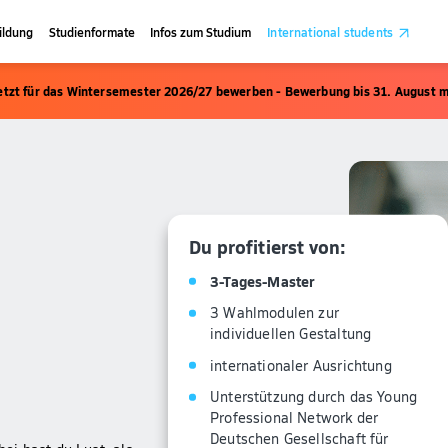
ildung
Studienformate
Infos zum Studium
International students
etzt für das Wintersemester 2026/27 bewerben - Bewerbung bis 31. August m
Du profitierst von:
3-Tages-Master
3 Wahlmodulen zur
individuellen Gestaltung
internationaler Ausrichtung
Unterstützung durch das Young
Professional Network der
Deutschen Gesellschaft für