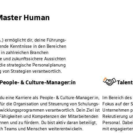
 Master Human
 ermöglicht dir, deine Führungs-
ende Kenntnisse in den Bereichen
 in zahlreichen Branchen
ige und zukunftssichere Aussichten
die strategische Personalplanung
 von Strategien verantwortlich.
People- & Culture-Manager:in
Talen
du eine Karriere als People- & Culture-Manager:in,
Im Bereich des 
 für die Organisation und Steuerung von Schulungs-
Fokus auf der S
wicklungsprogrammen verantwortlich. Dein Ziel ist
Unternehmen p
 Fähigkeiten und Kompetenzen der Mitarbeitenden
Rekrutierung u
nnen und zu fördern. Du bist aktiv daran beteiligt,
Personal. Dabei
ch Teams und Menschen weiterentwickeln.
mit engagierten