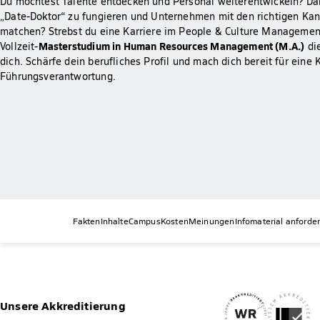
Du möchtest Talente entdecken und Personal weiterentwickeln? Dab
„Date-Doktor“ zu fungieren und Unternehmen mit den richtigen Kan
matchen? Strebst du eine Karriere im People & Culture Managemen
Masterstudium in Human Resources Management (M.A.)
Vollzeit-
die
dich. Schärfe dein berufliches Profil und mach dich bereit für eine 
Führungsverantwortung.
Fakten
Inhalte
Campus
Kosten
Meinungen
Infomaterial anforde
Unsere Akkreditierung