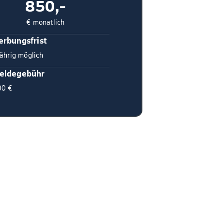
850,-
€ monatlich
rbungsfrist
ährig möglich
eldegebühr
00 €