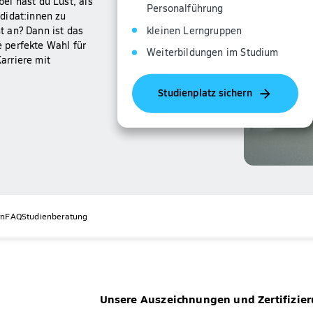
ei hast du Lust, als
Personalführung
didat:innen zu
kleinen Lerngruppen
t an? Dann ist das
 perfekte Wahl für
Weiterbildungen im Studium
Karriere mit
Studienplatz sichern
rn
FAQ
Studienberatung
Unsere Auszeichnungen und Zertifizie