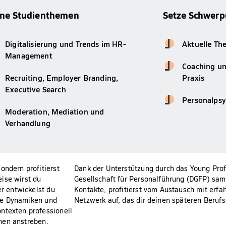
ine Studienthemen
Setze Schwerp
Digitalisierung und Trends im HR-
Aktuelle Th
Management
Coaching un
Recruiting, Employer Branding,
Praxis
Executive Search
Personalpsy
Moderation, Mediation und
Verhandlung
ondern profitierst
Dank der Unterstützung durch das Young Pro
ise wirst du
Gesellschaft für Personalführung (DGFP) sam
er entwickelst du
Kontakte, profitierst vom Austausch mit erfa
elle Dynamiken und
Netzwerk auf, das dir deinen späteren Berufse
ntexten professionell
hmen anstreben.