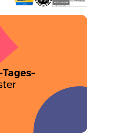
-Tages-
ter