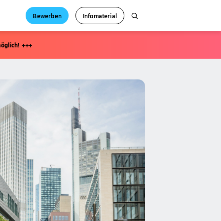
Bewerben
Infomaterial
öglich! +++