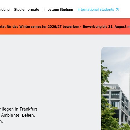
ildung
Studienformate
Infos zum Studium
International students
etzt für das Wintersemester 2026/27 bewerben - Bewerbung bis 31. August m
 liegen in Frankfurt
Leben,
s Ambiente.
n.