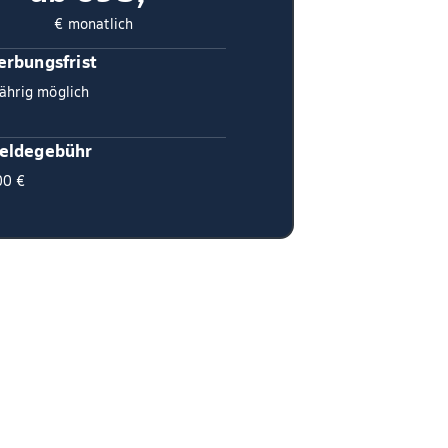
€ monatlich
rbungsfrist
ährig möglich
eldegebühr
00 €