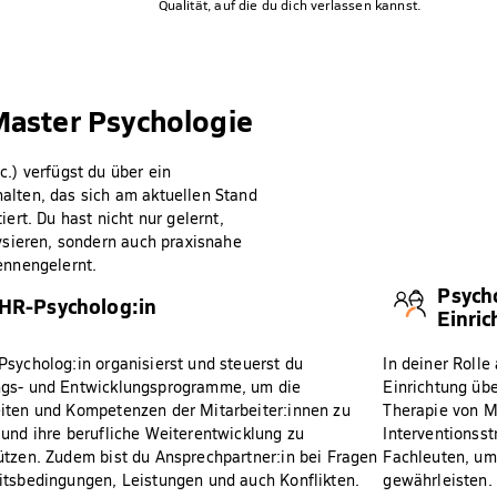
Qualität, auf die du dich verlassen kannst.
Master Psychologie
.) verfügst du über ein
lten, das sich am aktuellen Stand
rt. Du hast nicht nur gelernt,
ysieren, sondern auch praxisnahe
ennengelernt.
Psycho
HR-Psycholog:in
Einri
Psycholog:in organisierst und steuerst du
In deiner Rolle
ngs- und Entwicklungsprogramme, um die
Einrichtung üb
iten und Kompetenzen der Mitarbeiter:innen zu
Therapie von M
 und ihre berufliche Weiterentwicklung zu
Interventionsst
ützen. Zudem bist du Ansprechpartner:in bei Fragen
Fachleuten, um
itsbedingungen, Leistungen und auch Konflikten.
gewährleisten. 