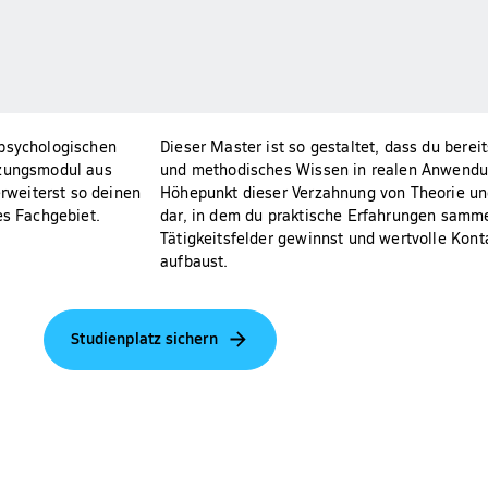
 psychologischen
Dieser Master ist so gestaltet, dass du bere
nzungsmodul aus
und methodisches Wissen in realen Anwendun
rweiterst so deinen
Höhepunkt dieser Verzahnung von Theorie und
es Fachgebiet.
dar, in dem du praktische Erfahrungen samme
Tätigkeitsfelder gewinnst und wertvolle Kont
aufbaust.
Studienplatz sichern