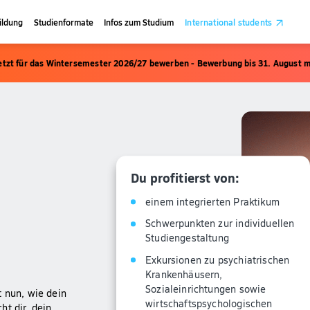
ildung
Studienformate
Infos zum Studium
International students
etzt für das Wintersemester 2026/27 bewerben - Bewerbung bis 31. August m
Du profitierst von:
einem integrierten Praktikum
Schwerpunkten zur individuellen
Studiengestaltung
Exkursionen zu psychiatrischen
Krankenhäusern,
Sozialeinrichtungen sowie
t nun, wie dein
wirtschaftspsychologischen
t dir, dein