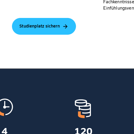
Fachkenntnisse
Einfühlungsve
Studienplatz sichern
4
120