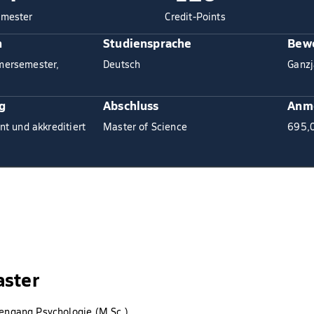
mester
Credit-Points
n
Studiensprache
Bewe
mersemester,
Deutsch
Ganzj
g
Abschluss
Anm
nt und akkreditiert
Master of Science
695,
aster
iengang Psychologie (M.Sc.)