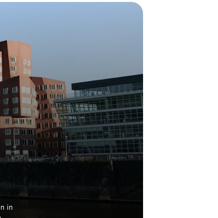
n in
.