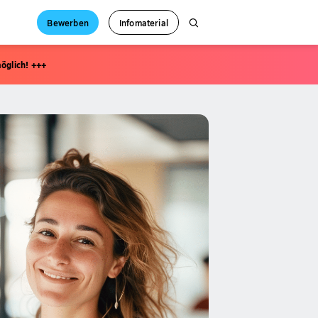
Bewerben
Infomaterial
öglich! +++