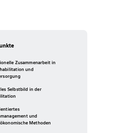
unkte
sionelle Zusammenarbeit in
habilitation und
versorgung
les Selbstbild in der
litation
ientiertes
smanagement und
sökonomische Methoden