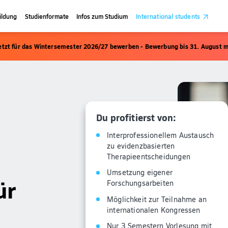
ildung
Studienformate
Infos zum Studium
International students
etzt für das Wintersemester 2026/27 bewerben - Bewerbung bis 31. August m
Du profitierst von:
Interprofessionellem Austausch
zu evidenzbasierten
Therapieentscheidungen
Umsetzung eigener
ür
Forschungsarbeiten
Möglichkeit zur Teilnahme an
internationalen Kongressen
Nur 3 Semestern Vorlesung mit