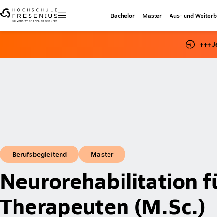
Bachelor
Master
Aus- und Weiterb
+++ J
Berufsbegleitend
Master
Neurorehabilitation f
Therapeuten (M.Sc.)