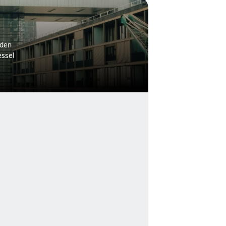
 den
essel