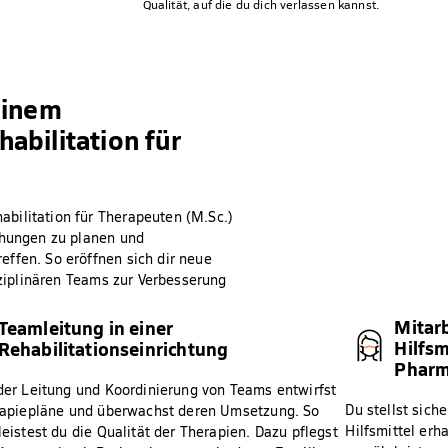
Qualität, auf die du dich verlassen kannst.
einem
abilitation für
bilitation für Therapeuten (M.Sc.)
chungen zu planen und
ffen. So eröffnen sich dir neue
sziplinären Teams zur Verbesserung
Mitarb
Teamleitung in einer
Hilfs
Rehabilitationseinrichtung
Phar
er Leitung und Koordinierung von Teams entwirfst
Du stellst sich
apiepläne und überwachst deren Umsetzung. So
Hilfsmittel erh
eistest du die Qualität der Therapien. Dazu pflegst