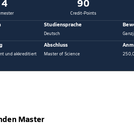
4
90
mester
Credit-Points
n
Studiensprache
Bewe
Deutsch
Ganzj
g
Abschluss
Anm
nt und akkreditiert
Master of Science
250,
enden Master
n