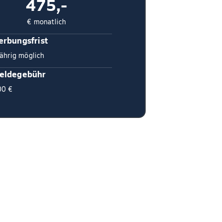
475,-
€ monatlich
rbungsfrist
ährig möglich
eldegebühr
00 €