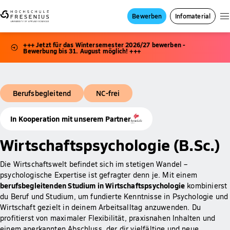
Bewerben
Infomaterial
+++ Jetzt für das Wintersemester 2026/27 bewerben -
Bewerbung bis 31. August möglich! +++
Berufsbegleitend
NC-frei
In Kooperation mit unserem Partner
Wirtschaftspsychologie (B.Sc.)
Die Wirtschaftswelt befindet sich im stetigen Wandel –
psychologische Expertise ist gefragter denn je. Mit einem
berufsbegleitenden Studium in Wirtschaftspsychologie
kombinierst
du Beruf und Studium, um fundierte Kenntnisse in Psychologie und
Wirtschaft gezielt in deinem Arbeitsalltag anzuwenden. Du
profitierst von maximaler Flexibilität, praxisnahen Inhalten und
einem anerkannten Abschluss, der dir vielfältige und neue