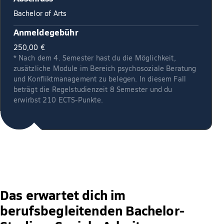
Bachelor of Arts
Anmeldegebühr
250,00 €
* Nach dem 4. Semester hast du die Möglichkeit,
zusätzliche Module im Bereich psychosoziale Beratung
und Konfliktmanagement zu belegen. In diesem Fall
beträgt die Regelstudienzeit 8 Semester und du
erwirbst 210 ECTS-Punkte.
Das erwartet dich im
berufsbegleitenden Bachelor-