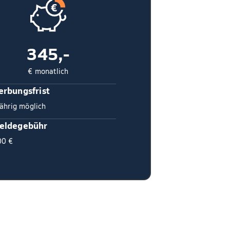
345,-
€ monatlich
rbungsfrist
ährig möglich
eldegebühr
00 €