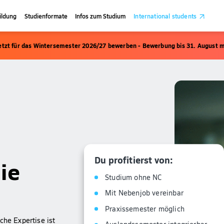
ildung
Studienformate
Infos zum Studium
International students
etzt für das Wintersemester 2026/27 bewerben - Bewerbung bis 31. August m
Du profitierst von:
ie
Studium ohne NC
Mit Nebenjob vereinbar
Praxissemester möglich
che Expertise ist