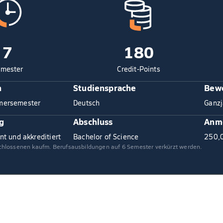
7
180
mester
Credit-Points
n
Studiensprache
Bewe
mersemester
Deutsch
Ganzj
g
Abschluss
Anm
nt und akkreditiert
Bachelor of Science
250,
chlossenen kaufm. Berufsausbildungen auf 6 Semester verkürzt werden.