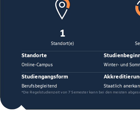
1
Standort(e)
Se
Standorte
Studienbegin
Online-Campus
Winter- und Som
Studiengangsform
Akkreditierun
Berufsbegleitend
Staatlich anerkan
*Die Regelstudienzeit von 7 Semester kann bei den meisten abges