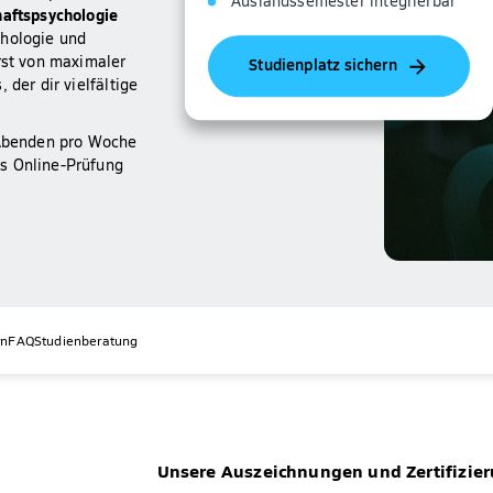
Auslandssemester integrierbar
haftspsychologie
chologie und
rst von maximaler
Studienplatz sichern
 der dir vielfältige
2 Abenden pro Woche
s Online-Prüfung
rn
FAQ
Studienberatung
Unsere Auszeichnungen und Zertifizie