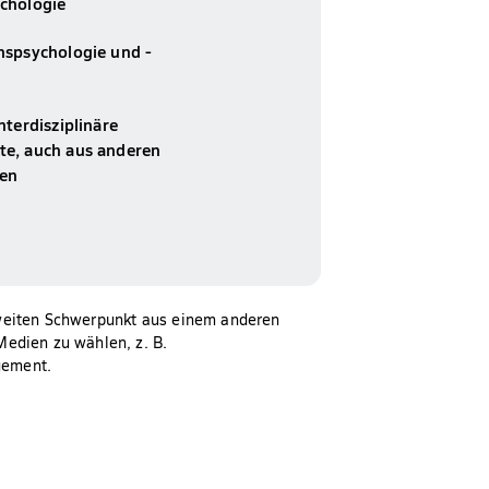
chologie
nspsychologie und -
nterdisziplinäre
e, auch aus anderen
hen
weiten Schwerpunkt aus einem anderen
edien zu wählen, z. B.
gement.