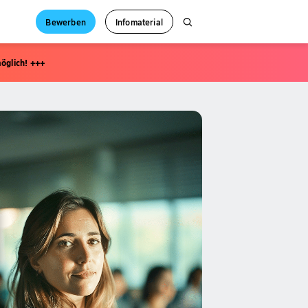
Bewerben
Infomaterial
öglich! +++