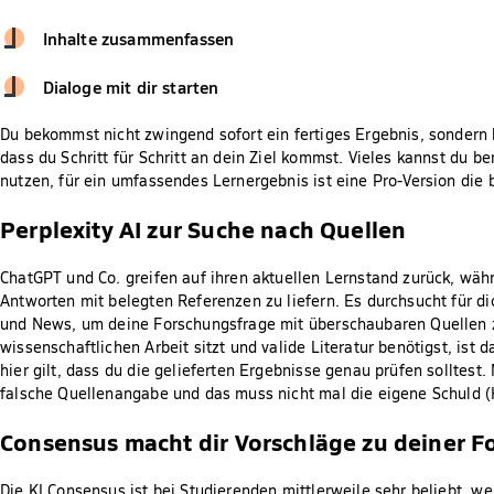
Inhalte zusammenfassen
Dialoge mit dir starten
Du bekommst nicht zwingend sofort ein fertiges Ergebnis, sondern k
dass du Schritt für Schritt an dein Ziel kommst. Vieles kannst du be
nutzen, für ein umfassendes Lernergebnis ist eine Pro-Version die
Perplexity AI zur Suche nach Quellen
ChatGPT und Co. greifen auf ihren aktuellen Lernstand zurück, währe
Antworten mit belegten Referenzen zu liefern. Es durchsucht für di
und News, um deine Forschungsfrage mit überschaubaren Quellen 
wissenschaftlichen Arbeit sitzt und valide Literatur benötigst, ist 
hier gilt, dass du die gelieferten Ergebnisse genau prüfen solltest.
falsche Quellenangabe und das muss nicht mal die eigene Schuld (H
Consensus macht dir Vorschläge zu deiner 
Die KI Consensus ist bei Studierenden mittlerweile sehr beliebt, we