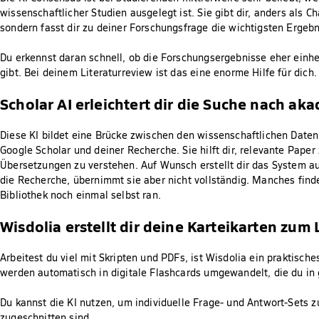
wissenschaftlicher Studien ausgelegt ist. Sie gibt dir, anders als 
sondern fasst dir zu deiner Forschungsfrage die wichtigsten Erge
Du erkennst daran schnell, ob die Forschungsergebnisse eher einhe
gibt. Bei deinem Literaturreview ist das eine enorme Hilfe für dich.
Scholar AI erleichtert dir die Suche nach a
Diese KI bildet eine Brücke zwischen den wissenschaftlichen Da
Google Scholar und deiner Recherche. Sie hilft dir, relevante Pape
Übersetzungen zu verstehen. Auf Wunsch erstellt dir das System a
die Recherche, übernimmt sie aber nicht vollständig. Manches finde
Bibliothek noch einmal selbst ran.
Wisdolia erstellt dir deine Karteikarten zum
Arbeitest du viel mit Skripten und PDFs, ist Wisdolia ein praktisch
werden automatisch in digitale Flashcards umgewandelt, die du in
Du kannst die KI nutzen, um individuelle Frage- und Antwort-Sets z
zugeschnitten sind.