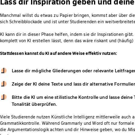
Lass dir Inspiration geben und deine
Manchmal willst du etwas zu Papier bringen, kommst aber über die 
sich Schreibblockade und ist unter Studierenden ein weitverbreite
KI kann dir in dieser Phase helfen, indem sie dir Inspirationen gibt
komplett von KI erstellen lässt, denn das wäre riskant und (häufig)
Stattdessen kannst du KI auf andere Weise effektiv nutzen:
Lasse dir mögliche Gliederungen oder relevante Leitfrag
Zeige der KI deine Texte und lass dir alternative Formuli
Bitte die KI um eine stilistische Kontrolle und lasse dein
Tonalität überprüfen.
Viele Studierende nutzen Künstliche Intelligenz mittlerweile auch a
Grammatikkontrolle. Während Grammarly und Word oft nur formale F
die Argumentationslogik achten und dir Hinweise geben, wo du Mis