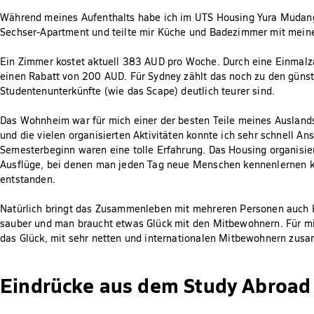
Während meines Aufenthalts habe ich im UTS Housing Yura Mudang
Sechser-Apartment und teilte mir Küche und Badezimmer mit mei
Ein Zimmer kostet aktuell 383 AUD pro Woche. Durch eine Einmalz
einen Rabatt von 200 AUD. Für Sydney zählt das noch zu den güns
Studentenunterkünfte (wie das Scape) deutlich teurer sind.
Das Wohnheim war für mich einer der besten Teile meines Auslands
und die vielen organisierten Aktivitäten konnte ich sehr schnell A
Semesterbeginn waren eine tolle Erfahrung. Das Housing organisi
Ausflüge, bei denen man jeden Tag neue Menschen kennenlernen ko
entstanden.
Natürlich bringt das Zusammenleben mit mehreren Personen auch He
sauber und man braucht etwas Glück mit den Mitbewohnern. Für mic
das Glück, mit sehr netten und internationalen Mitbewohnern zu
Eindrücke aus dem Study Abroad 