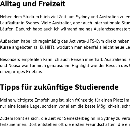
Alltag und Freizeit
Neben dem Studium blieb viel Zeit, um Sydney und Australien zu e
Laufkultur in Sydney. Viele Australier, aber auch internationale S
Läufen. Dadurch habe auch ich während meines Auslandssemester
Außerdem habe ich regelmäßig das Activate-UTS-Gym direkt nebe
Kurse angeboten (z. B. HIIT), wodurch man ebenfalls leicht neue L
Besonders empfehlen kann ich auch Reisen innerhalb Australiens. E
und Noosa war für mich genauso ein Highlight wie der Besuch des Ulu
einzigartiges Erlebnis.
Tipps für zukünftige Studierende
Meine wichtigste Empfehlung ist, sich frühzeitig für einen Platz i
nur eine ideale Lage, sondern vor allem die beste Möglichkeit, s
Zudem lohnt es sich, die Zeit vor Semesterbeginn in Sydney zu ve
teilzunehmen. Dort entstehen oft die ersten Freundschaften, die e