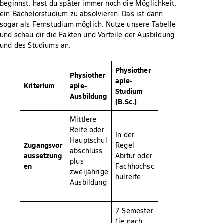
beginnst, hast du später immer noch die Möglichkeit,
ein Bachelorstudium zu absolvieren. Das ist dann
sogar als Fernstudium möglich. Nutze unsere Tabelle
und schau dir die Fakten und Vorteile der Ausbildung
und des Studiums an.
Physiother
Physiother
apie-
Kriterium
apie-
Studium
Ausbildung
(B.Sc.)
Mittlere
Reife oder
In der
Hauptschul
Zugangsvor
Regel
abschluss
aussetzung
Abitur oder
plus
en
Fachhochsc
zweijährige
hulreife.
Ausbildung
.
7 Semester
(je nach