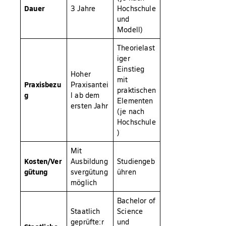
Dauer
3 Jahre
Hochschule
und
Modell)
Theorielast
iger
Einstieg
Hoher
mit
Praxisbezu
Praxisantei
praktischen
g
l ab dem
Elementen
ersten Jahr
(je nach
Hochschule
)
Mit
Kosten/Ver
Ausbildung
Studiengeb
gütung
svergütung
ühren
möglich
Bachelor of
Staatlich
Science
geprüfte:r
und