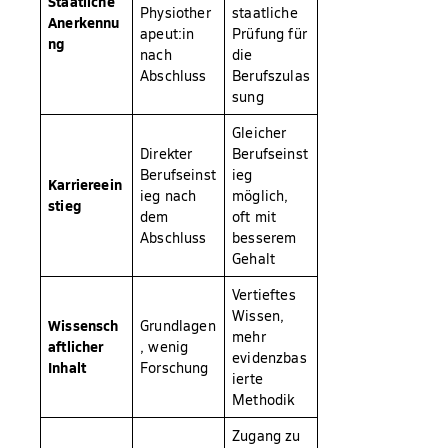
Staatliche
Physiother
staatliche
Anerkennu
apeut:in
Prüfung für
ng
nach
die
Abschluss
Berufszulas
sung
Gleicher
Direkter
Berufseinst
Berufseinst
ieg
Karriereein
ieg nach
möglich,
stieg
dem
oft mit
Abschluss
besserem
Gehalt
Vertieftes
Wissen,
Wissensch
Grundlagen
mehr
aftlicher
, wenig
evidenzbas
Inhalt
Forschung
ierte
Methodik
Zugang zu