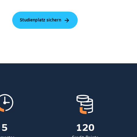
Studienplatz sichern
5
120