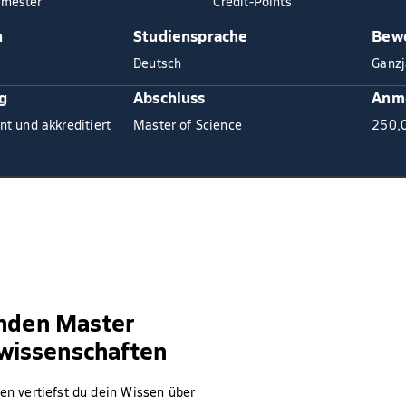
mester
Credit-Points
n
Studiensprache
Bewe
Deutsch
Ganzj
g
Abschluss
Anm
nt und akkreditiert
Master of Science
250,
enden Master
wissenschaften
n vertiefst du dein Wissen über