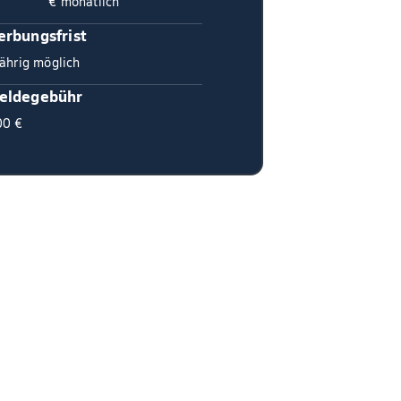
€ monatlich
rbungsfrist
ährig möglich
eldegebühr
00 €