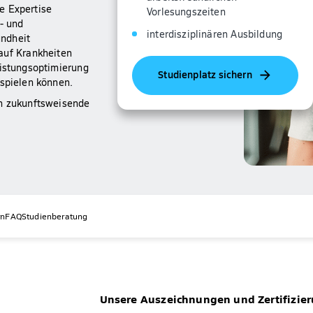
e Expertise
Vorlesungszeiten
- und
interdisziplinären Ausbildung
undheit
uf Krankheiten
eistungsoptimierung
Studienplatz sichern
 spielen können.
en zukunftsweisende
rn
FAQ
Studienberatung
Unsere Auszeichnungen und Zertifizie