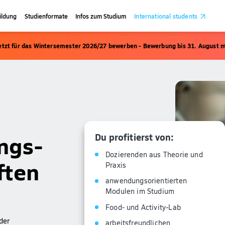
ildung
Studienformate
Infos zum Studium
International students
etzt für das Wintersemester 2026/27 bewerben - Bewerbung bis 31. August m
ngs-
Du profitierst von:
Dozierenden aus Theorie und
ften
Praxis
anwendungsorientierten
Modulen im Studium
Food- und Activity-Lab
der
arbeitsfreundlichen