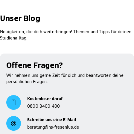
Gut zu wissen: Für Studierende der Hochschule Fresenius ist
die Prüfung des Anspruchs auf BAföG, die Berechnung der
Unser Blog
Höhe der Förderung sowie das Erstellen und Abschicken des
Antrags bei meinBafög kostenlos. Der Rabatt wird dir
Neuigkeiten, die dich weiterbringen! Themen und Tipps für deinen
automatisch gewährt.
Studienalltag.
Mehr Informationen zum Thema BAföG findest du auf
Studienfinanzierung
unserer Seite zur
.
Offene Fragen?
Wir nehmen uns gerne Zeit für dich und beantworten deine
persönlichen Fragen.
Kostenloser Anruf
0800 3400 400
Schreibe uns eine E-Mail
beratung@hs-fresenius.de