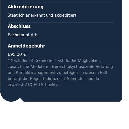
Akkreditierung
Staatlich anerkannt und akkreditiert
Abschluss
Bachelor of Arts
Anmeldegebühr
695,00 €
* Nach dem 4. Semester hast du die Möglichkeit,
zusätzliche Module im Bereich psychosoziale Beratung
und Konfliktmanagement zu belegen. In diesem Fall
beträgt die Regelstudienzeit 7 Semester und du
erwirbst 210 ECTS-Punkte.