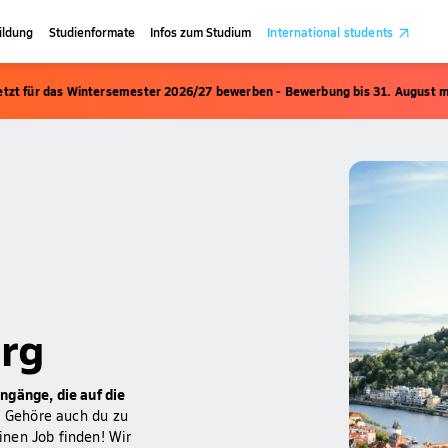
ildung
Studienformate
Infos zum Studium
International students
etzt für das Wintersemester 2026/27 bewerben - Bewerbung bis 31. August m
erg
ngänge, die auf die
! Gehöre auch du zu
nen Job finden! Wir