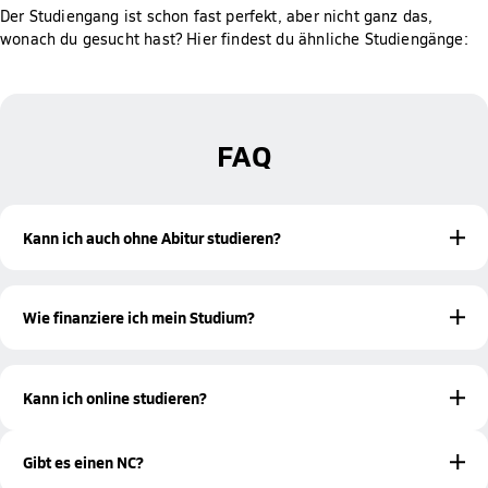
Der Studiengang ist schon fast perfekt, aber nicht ganz das,
wonach du gesucht hast? Hier findest du ähnliche Studiengänge:
FAQ
Kann ich auch ohne Abitur studieren?
Ja! Mit einer bestandenen Meisterprüfung oder einer
beruflichen Qualifikation bist du ebenfalls zur Aufnahme
Wie finanziere ich mein Studium?
eines Studiums an der Hochschule Fresenius berechtigt.
Studieren ohne Abitur
Mehr Informationen zum
findest du
Es gibt verschiedene Möglichkeiten, wie du dein Studium
auf unserer Informationsseite.
finanzieren kannst. Hierzu gehören unter anderem
Kann ich online studieren?
Bildungsfonds oder Studienkredite. Unsere Studienberatung
informiert dich gerne persönlich über die
Online-Campus
Ja! Am
studierst du berufsbegleitend digital.
Studienfinanzierung
. Alternativ oder zusätzlich kannst du
Dadurch bist du ortsunabhängig und bleibst gleichzeitig mit
Gibt es einen NC?
auch einem Aushilfsjob oder einer
deinen Mitstudierenden und Dozierenden in Kontakt.