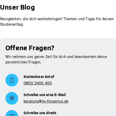
die Prüfung des Anspruchs auf BAföG, die Berechnung der
Unser Blog
Höhe der Förderung sowie das Erstellen und Abschicken des
Antrags bei meinBafög kostenlos. Der Rabatt wird dir
Neuigkeiten, die dich weiterbringen! Themen und Tipps für deinen
automatisch gewährt.
Studienalltag.
Mehr Informationen zum Thema BAföG findest du auf
Studienfinanzierung
unserer Seite zur
.
Offene Fragen?
Wir nehmen uns gerne Zeit für dich und beantworten deine
persönlichen Fragen.
Kostenloser Anruf
0800 3400 400
Schreibe uns eine E-Mail
beratung@hs-fresenius.de
Schreibe uns direkt