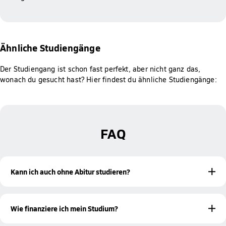
Ähnliche Studiengänge
Der Studiengang ist schon fast perfekt, aber nicht ganz das,
wonach du gesucht hast? Hier findest du ähnliche Studiengänge:
FAQ
Kann ich auch ohne Abitur studieren?
Ja! Mit einer bestandenen Meisterprüfung oder einer
beruflichen Qualifikation bist du ebenfalls zur Aufnahme
Wie finanziere ich mein Studium?
eines Studiums an der Hochschule Fresenius berechtigt.
Studieren ohne Abitur
Mehr Informationen zum
findest du