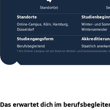
Standort(e)
Se
Standorte
Studienbegin
Online-Campus, Köln, Hamburg,
Winter- und Som
Düsseldorf
Wintersemester
Studiengangsform
Akkreditierun
Berufsbegleitend
Staatlich anerkan
* Am Online Campus ist ein Start im Winter- und Sommersemester 
Das erwartet dich im berufsbegleit