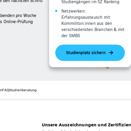
 den nächsten Schritt
Studiengängen im SZ Ranking
Netzwerken:
2 Abenden pro Woche
Erfahrungsaustausch mit
s Online-Prüfung
Kommiliton:innen aus den
verschiedensten Branchen & mit
der SMBS
Studienplatz sichern
rn
FAQ
Studienberatung
Unsere Auszeichnungen und Zertifizie