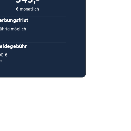
€ monatlich
rbungsfrist
ährig möglich
eldegebühr
00 €
r.