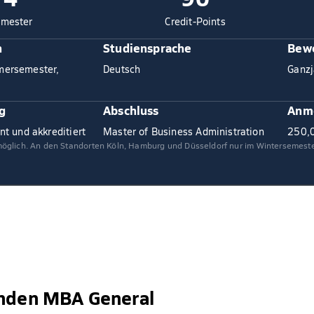
mester
Credit-Points
n
Studiensprache
Bewe
mersemester,
Deutsch
Ganzj
g
Abschluss
Anm
nt und akkreditiert
Master of Business Administration
250,
möglich. An den Standorten Köln, Hamburg und Düsseldorf nur im Wintersemeste
enden MBA General