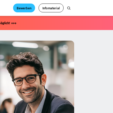
Bewerben
Infomaterial
öglich! +++