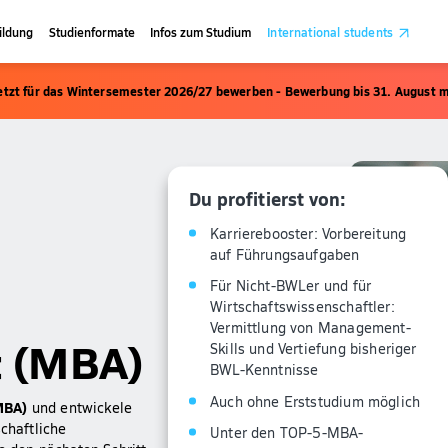
ildung
Studienformate
Infos zum Studium
International students
etzt für das Wintersemester 2026/27 bewerben - Bewerbung bis 31. August m
Du profitierst von:
Karrierebooster: Vorbereitung
auf Führungsaufgaben
Für Nicht-BWLer und für
Wirtschaftswissenschaftler:
Vermittlung von Management-
 (MBA)
Skills und Vertiefung bisheriger
BWL-Kenntnisse
Auch ohne Erststudium möglich
MBA)
und entwickele
chaftliche
Unter den TOP-5-MBA-