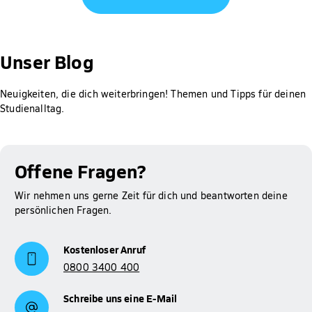
Jeder Antrag wird individuell geprüft.
Gut zu wissen: Für Studierende der Hochschule Fresenius ist
die Prüfung des Anspruchs auf BAföG, die Berechnung der
Unser Blog
Höhe der Förderung sowie das Erstellen und Abschicken des
Antrags bei meinBafög kostenlos. Der Rabatt wird dir
Neuigkeiten, die dich weiterbringen! Themen und Tipps für deinen
automatisch gewährt.
Studienalltag.
Mehr Informationen zum Thema BAföG findest du auf
Studienfinanzierung
unserer Seite zur
.
Offene Fragen?
Wir nehmen uns gerne Zeit für dich und beantworten deine
persönlichen Fragen.
Kostenloser Anruf
0800 3400 400
Schreibe uns eine E-Mail