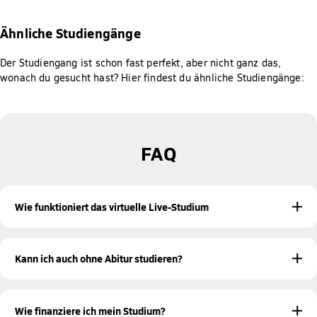
Ähnliche Studiengänge
Der Studiengang ist schon fast perfekt, aber nicht ganz das,
wonach du gesucht hast? Hier findest du ähnliche Studiengänge:
FAQ
Wie funktioniert das virtuelle Live-Studium
Ein berufsbegleitendes virtuelles Live-Studium am Online-
Campus der Hochschule Fresenius bedeutet für dich: Die
Kann ich auch ohne Abitur studieren?
Vorlesungen finden zu festgelegten Zeiten live via Zoom
statt. So hast du feste Vorlesungszeiten, bleibst aber
Ja! Mit einer bestandenen Meisterprüfung oder einer
standortunabhängig und flexibel. Durch den direkten
beruflichen Qualifikation bist du ebenfalls zur Aufnahme
Austausch mit deinen Dozierenden und Kommiliton:innen
Wie finanziere ich mein Studium?
eines Studiums an der Hochschule Fresenius berechtigt.