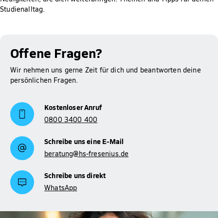
Gut zu wissen: Für Studierende der Hochschule Fresenius ist
Studienalltag.
die Prüfung des Anspruchs auf BAföG, die Berechnung der
Höhe der Förderung sowie das Erstellen und Abschicken des
Antrags bei meinBafög kostenlos. Der Rabatt wird dir
automatisch gewährt.
Offene Fragen?
Mehr Informationen zum Thema BAföG findest du auf
Wir nehmen uns gerne Zeit für dich und beantworten deine
Studienfinanzierung
unserer Seite zur
.
persönlichen Fragen.
Kostenloser Anruf
0800 3400 400
Schreibe uns eine E-Mail
beratung@hs-fresenius.de
Schreibe uns direkt
WhatsApp