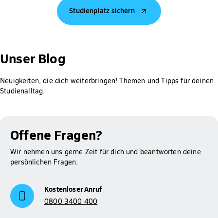
Vermögen deiner Familie und dir sowie deinem Alter,
Studienplatz sichern
vorherigen Ausbildungen und deiner Staatsangehörigkeit ab.
Jeder Antrag wird individuell geprüft.
Gut zu wissen: Für Studierende der Hochschule Fresenius ist
die Prüfung des Anspruchs auf BAföG, die Berechnung der
Unser Blog
Höhe der Förderung sowie das Erstellen und Abschicken des
Antrags bei meinBafög kostenlos. Der Rabatt wird dir
Neuigkeiten, die dich weiterbringen! Themen und Tipps für deinen
automatisch gewährt.
Studienalltag.
Mehr Informationen zum Thema BAföG findest du auf
Studienfinanzierung
unserer Seite zur
.
Offene Fragen?
Wir nehmen uns gerne Zeit für dich und beantworten deine
persönlichen Fragen.
Kostenloser Anruf
0800 3400 400