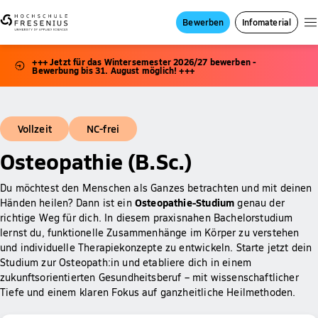
Bewerben
Infomaterial
+++ Jetzt für das Wintersemester 2026/27 bewerben -
Bewerbung bis 31. August möglich! +++
Vollzeit
NC-frei
Osteopathie (B.Sc.)
Du möchtest den Menschen als Ganzes betrachten und mit deinen
Osteopathie-Studium
Händen heilen? Dann ist ein
genau der
richtige Weg für dich. In diesem praxisnahen Bachelorstudium
lernst du, funktionelle Zusammenhänge im Körper zu verstehen
und individuelle Therapiekonzepte zu entwickeln. Starte jetzt dein
Studium zur Osteopath:in und etabliere dich in einem
zukunftsorientierten Gesundheitsberuf – mit wissenschaftlicher
Tiefe und einem klaren Fokus auf ganzheitliche Heilmethoden.