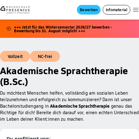
Bewerben
Infomaterial
+++ Jetzt für das Wintersemester 2026/27 bewerben -
Bewerbung bis 31. August möglich! +++
Vollzeit
NC-frei
Akademische Sprachtherapie
(B.Sc.)
Du möchtest Menschen helfen, vollständig am sozialen Leben
teilzunehmen und erfolgreich zu kommunizieren? Dann ist unser
Akademische Sprachtherapie
Bachelorstudiengang in
genau das
Richtige für dich! Bereite dich darauf vor, einen echten Unterschied
im Leben deiner Klient:innen zu machen.
Du profitierst von: