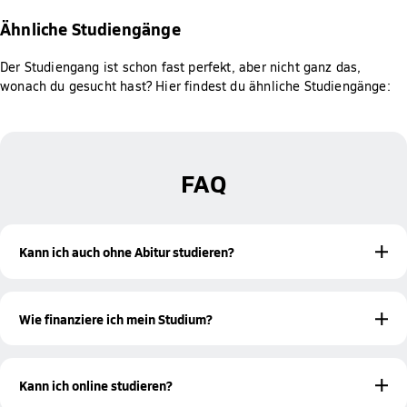
Ähnliche Studiengänge
Der Studiengang ist schon fast perfekt, aber nicht ganz das,
wonach du gesucht hast? Hier findest du ähnliche Studiengänge:
FAQ
Kann ich auch ohne Abitur studieren?
Ja! Mit einer bestandenen Meisterprüfung oder einer
beruflichen Qualifikation bist du ebenfalls zur Aufnahme
Wie finanziere ich mein Studium?
eines Studiums an der Hochschule Fresenius berechtigt.
Studieren ohne Abitur
Mehr Informationen zum
findest du
Es gibt verschiedene Möglichkeiten, wie du dein Studium
auf unserer Informationsseite.
finanzieren kannst. Hierzu gehören unter anderem
Kann ich online studieren?
Bildungsfonds oder Studienkredite. Unsere Studienberatung