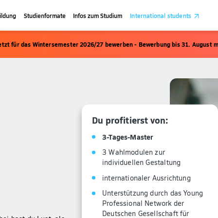
ildung
Studienformate
Infos zum Studium
International students
etzt für das Wintersemester 2026/27 bewerben - Bewerbung bis 31. August m
Du profitierst von:
3-Tages-Master
3 Wahlmodulen zur
individuellen Gestaltung
internationaler Ausrichtung
Unterstützung durch das Young
Professional Network der
Deutschen Gesellschaft für