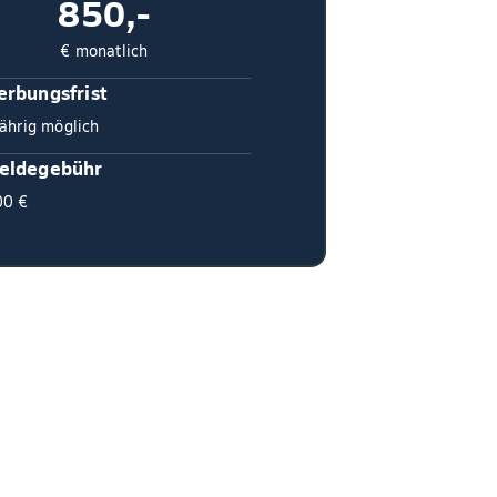
850,-
€ monatlich
rbungsfrist
ährig möglich
eldegebühr
00 €