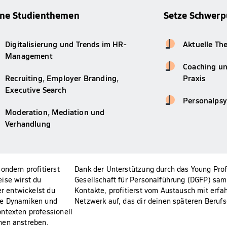
ine Studienthemen
Setze Schwerp
Digitalisierung und Trends im HR-
Aktuelle Th
Management
Coaching un
Recruiting, Employer Branding,
Praxis
Executive Search
Personalpsy
Moderation, Mediation und
Verhandlung
ondern profitierst
Dank der Unterstützung durch das Young Pro
ise wirst du
Gesellschaft für Personalführung (DGFP) sam
er entwickelst du
Kontakte, profitierst vom Austausch mit erfa
elle Dynamiken und
Netzwerk auf, das dir deinen späteren Berufse
ntexten professionell
hmen anstreben.