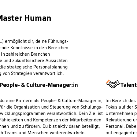
 Master Human
 ermöglicht dir, deine Führungs-
ende Kenntnisse in den Bereichen
 in zahlreichen Branchen
ige und zukunftssichere Aussichten
die strategische Personalplanung
 von Strategien verantwortlich.
People- & Culture-Manager:in
Talen
du eine Karriere als People- & Culture-Manager:in,
Im Bereich des 
 für die Organisation und Steuerung von Schulungs-
Fokus auf der S
wicklungsprogrammen verantwortlich. Dein Ziel ist
Unternehmen p
 Fähigkeiten und Kompetenzen der Mitarbeitenden
Rekrutierung u
nnen und zu fördern. Du bist aktiv daran beteiligt,
Personal. Dabei
ch Teams und Menschen weiterentwickeln.
mit engagierten