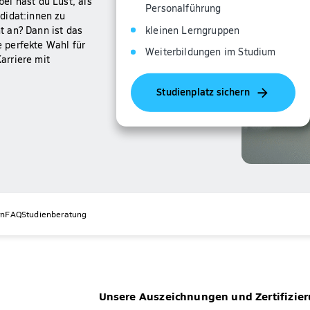
ei hast du Lust, als
Personalführung
didat:innen zu
kleinen Lerngruppen
t an? Dann ist das
 perfekte Wahl für
Weiterbildungen im Studium
Karriere mit
Studienplatz sichern
rn
FAQ
Studienberatung
Unsere Auszeichnungen und Zertifizie