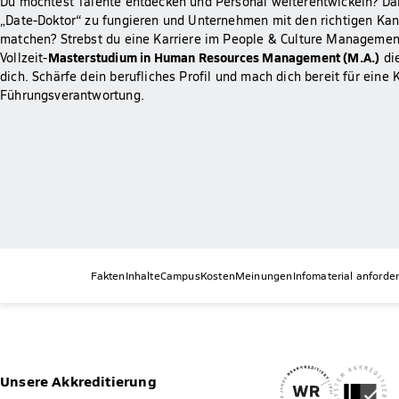
Du möchtest Talente entdecken und Personal weiterentwickeln? Dab
„Date-Doktor“ zu fungieren und Unternehmen mit den richtigen Kan
matchen? Strebst du eine Karriere im People & Culture Managemen
Masterstudium in Human Resources Management (M.A.)
Vollzeit-
die
dich. Schärfe dein berufliches Profil und mach dich bereit für eine 
Führungsverantwortung.
Fakten
Inhalte
Campus
Kosten
Meinungen
Infomaterial anforde
Unsere Akkreditierung