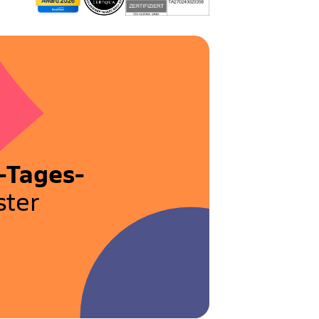
-Tages-
ter