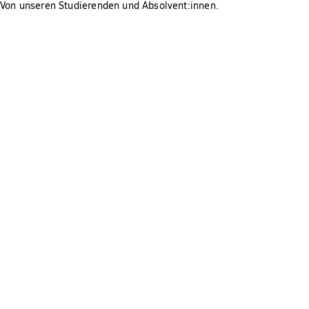
Von unseren Studierenden und Absolvent:innen.
Bereich quantitative Methoden stammen. Bei
fehlenden Credit-Points in den genannten
Fachgebieten ist das Bestehen eines Aufnahmetests
notwendig.
Englischkenntnisse auf dem Niveau B2