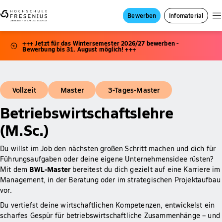
Bewerben
Infomaterial
+++ Jetzt für das Wintersemester 2026/27 bewerben -
Bewerbung bis 31. August möglich! +++
Vollzeit
Master
3-Tages-Master
Betriebswirtschaftslehre
(M.Sc.)
Du willst im Job den nächsten großen Schritt machen und dich für
Führungsaufgaben oder deine eigene Unternehmensidee rüsten?
BWL-Master
Mit dem
bereitest du dich gezielt auf eine Karriere im
Management, in der Beratung oder im strategischen Projektaufbau
vor.
Du vertiefst deine wirtschaftlichen Kompetenzen, entwickelst ein
scharfes Gespür für betriebswirtschaftliche Zusammenhänge – und