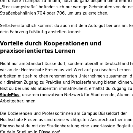
Um unseren Campus zu finden, nutzt du ganz bequem die öffentliche
„Stockkampstraße“ befindet sich nur wenige Gehminuten von deine
Straßenbahnlinien 704 oder 706, um uns zu erreichen.
Selbstverständlich kommst du auch mit dem Auto gut bei uns an. Es
dein Fahrzeug fußläufig abstellen kannst.
Vorteile durch Kooperationen und
praxisorientiertes Lernen
Nicht nur am Standort Düsseldorf, sondern überall in Deutschland 
wir an der Hochschule Fresenius viel Wert auf praxisnahes Lernen.
arbeiten mit zahlreichen renommierten Unternehmen zusammen, d
dir direkten Zugang zu Praktika und Praxiserfahrung bieten können
Bist du bei uns als Student:in immatrikuliert, erhältst du Zugang zu
StudyPlus
, unserem innovativen Netzwerk für Studierende, Alumni 
Arbeitgeber:innen.
Die Dozierenden und Professor:innen am Campus Düsseldorf der
Hochschule Fresenius sind deine wichtigsten Ansprechpartner:inne
Ebenso hast du mit der Studienberatung eine zuverlässige Begleit
für dein Studium in Düsseldorf.