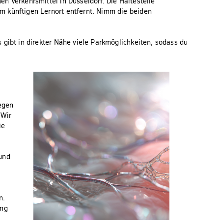
n Verkehrsmittel in Düsseldorf. Die Haltestelle
m künftigen Lernort entfernt. Nimm die beiden
 gibt in direkter Nähe viele Parkmöglichkeiten, sodass du
legen
 Wir
ie
.
und
n.
ung