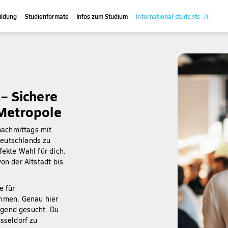
ildung
Studienformate
Infos zum Studium
International students
 – Sichere
-Metropole
nachmittags mit
Deutschlands zu
fekte Wahl für dich.
on der Altstadt bis
e für
hmen. Genau hier
ngend gesucht. Du
üsseldorf zu