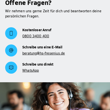
Offene Fragen?
Mehr Informationen zum Thema BAföG findest du auf
Wir nehmen uns gerne Zeit für dich und beantworten deine
Studienfinanzierung
unserer Seite zur
.
persönlichen Fragen.
Kostenloser Anruf
0800 3400 400
Schreibe uns eine E-Mail
beratung@hs-fresenius.de
Schreibe uns direkt
WhatsApp