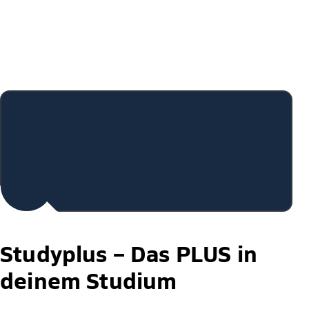
* die Eignungsprüfung kann bei den IHK-geprüften
Fachwirten aufgrund der Kooperation entfallen, wenn sie
den gemeinsamen Zertifikatskurs „Strategische
Unternehmensführung“ absolviert haben.
Studyplus –
Das PLUS in
deinem Studium