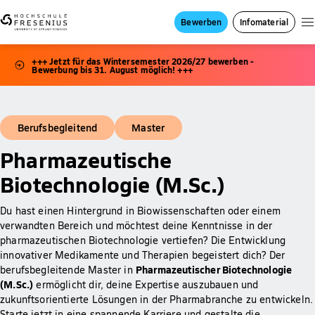
Bewerben
Infomaterial
+++ Jetzt für das Wintersemester 2026/27 bewerben -
Bewerbung bis 31. August möglich! +++
Berufsbegleitend
Master
Pharmazeutische
Biotechnologie (M.Sc.)
Du hast einen Hintergrund in Biowissenschaften oder einem
verwandten Bereich und möchtest deine Kenntnisse in der
pharmazeutischen Biotechnologie vertiefen? Die Entwicklung
innovativer Medikamente und Therapien begeistert dich? Der
Pharmazeutischer Biotechnologie
berufsbegleitende Master in
(M.Sc.)
ermöglicht dir, deine Expertise auszubauen und
zukunftsorientierte Lösungen in der Pharmabranche zu entwickeln.
Starte jetzt in eine spannende Karriere und gestalte die