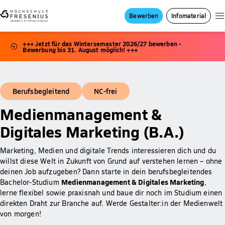
Bewerben
Infomaterial
+++ Jetzt für das Wintersemester 2026/27 bewerben -
Bewerbung bis 31. August möglich! +++
Berufsbegleitend
NC-frei
Medienmanagement &
Digitales Marketing (B.A.)
Marketing, Medien und digitale Trends interessieren dich und du
willst diese Welt in Zukunft von Grund auf verstehen lernen – ohne
deinen Job aufzugeben? Dann starte in dein berufsbegleitendes
Medienmanagement & Digitales Marketing
Bachelor-Studium
,
lerne flexibel sowie praxisnah und baue dir noch im Studium einen
direkten Draht zur Branche auf. Werde Gestalter:in der Medienwelt
von morgen!