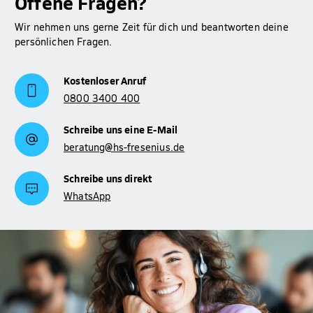
Offene Fragen?
Mehr Informationen zum Thema BAföG findest du auf
Wir nehmen uns gerne Zeit für dich und beantworten deine
Studienfinanzierung
unserer Seite zur
.
persönlichen Fragen.
Kostenloser Anruf
0800 3400 400
Schreibe uns eine E-Mail
beratung@hs-fresenius.de
Schreibe uns direkt
WhatsApp