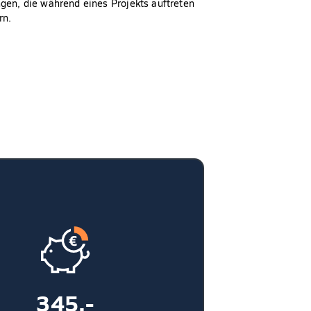
gen, die während eines Projekts auftreten
rn.
345,-