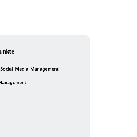
unkte
d Social-Media-Management
Management