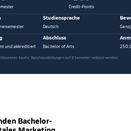
mester
Credit-Points
n
Studiensprache
Bewe
mersemester
Deutsch
Ganzj
g
Abschluss
Anm
nt und akkreditiert
Bachelor of Arts
250,
chlossenen kaufm. Berufsausbildungen auf 6 Semester verkürzt werden.
nden Bachelor-
ales Marketing