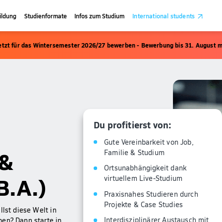
ildung
Studienformate
Infos zum Studium
International students
etzt für das Wintersemester 2026/27 bewerben - Bewerbung bis 31. August m
Du profitierst von:
Gute Vereinbarkeit von Job,
 &
Familie & Studium
Ortsunabhängigkeit dank
B.A.)
virtuellem Live-Studium
Praxisnahes Studieren durch
Projekte & Case Studies
llst diese Welt in
Interdisziplinärer Austausch mit
ben? Dann starte in