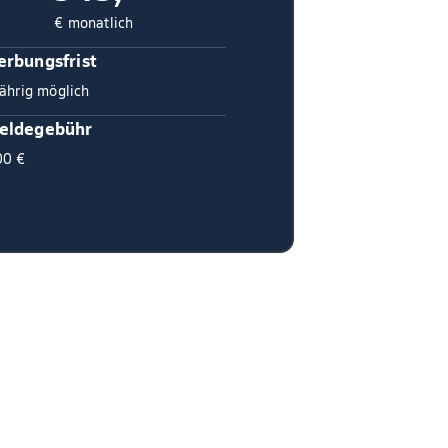
€ monatlich
rbungsfrist
ährig möglich
eldegebühr
00 €