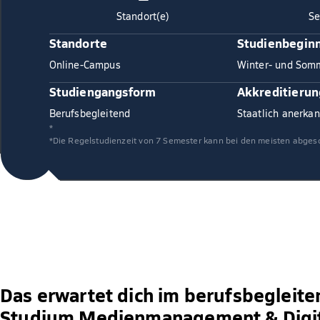
Standort(e)
Se
Standorte
Studienbegin
Online-Campus
Winter- und Som
Studiengangsform
Akkreditierun
Berufsbegleitend
Staatlich anerkan
*
*Die Regelstudienzeit von 7 Semester kann bei den meisten abges
Das erwartet dich im berufsbegleite
Studium Medienmanagement & Digit