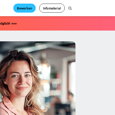
Bewerben
Infomaterial
öglich! +++