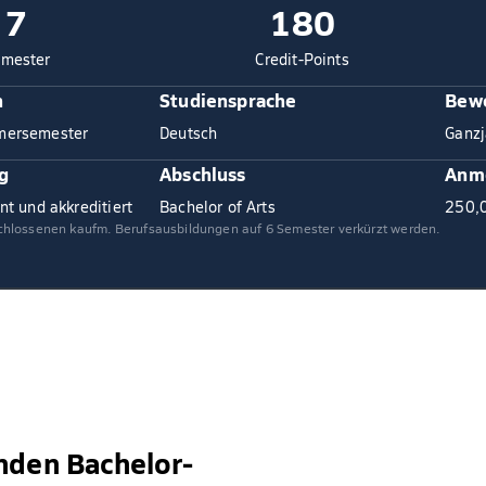
7
180
mester
Credit-Points
n
Studiensprache
Bewe
mersemester
Deutsch
Ganzj
g
Abschluss
Anm
nt und akkreditiert
Bachelor of Arts
250,
chlossenen kaufm. Berufsausbildungen auf 6 Semester verkürzt werden.
nden Bachelor-