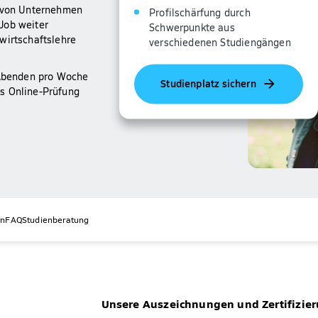
t von Unternehmen
Profilschärfung durch
Job weiter
Schwerpunkte aus
wirtschaftslehre
verschiedenen Studiengängen
2 Abenden pro Woche
Studienplatz sichern
s Online-Prüfung
rn
FAQ
Studienberatung
Unsere Auszeichnungen und Zertifizie