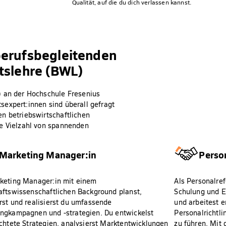
Qualität, auf die du dich verlassen kannst.
berufsbegleitenden
tslehre (BWL)
) an der Hochschule Fresenius
tsexpert:innen sind überall gefragt
n betriebswirtschaftlichen
ne Vielzahl von spannenden
Marketing Manager:in
Person
keting Manager:in mit einem
Als Personalref
aftswissenschaftlichen Background planst,
Schulung und E
rst und realisierst du umfassende
und arbeitest 
ngkampagnen und -strategien. Du entwickelst
Personalrichtli
ichtete Strategien, analysierst Marktentwicklungen
zu führen. Mit 