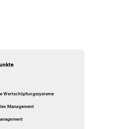
unkte
he Wertschöpfungssysteme
ales Management
management