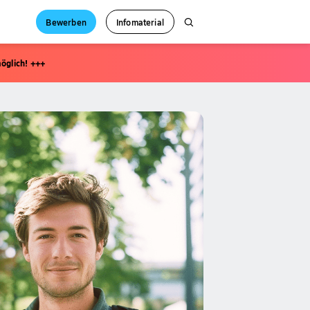
Bewerben
Infomaterial
öglich! +++