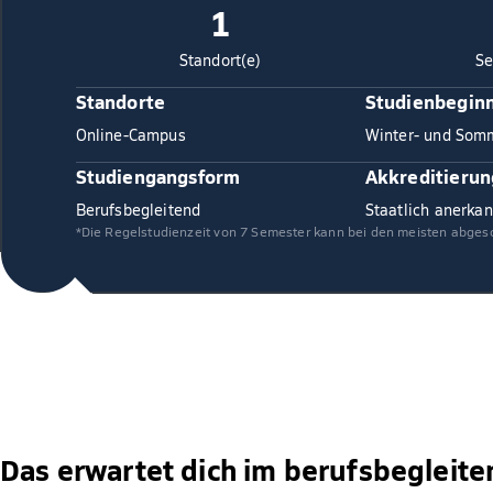
1
Standort(e)
Se
Standorte
Studienbegin
Online-Campus
Winter- und Som
Studiengangsform
Akkreditierun
Berufsbegleitend
Staatlich anerkan
*Die Regelstudienzeit von 7 Semester kann bei den meisten abges
Das erwartet dich im berufsbegleite