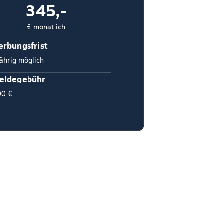
345,-
€ monatlich
rbungsfrist
ährig möglich
eldegebühr
00 €