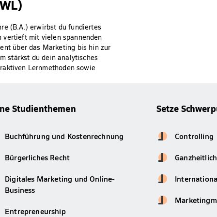
BWL)
e (B.A.) erwirbst du fundiertes
 vertieft mit vielen spannenden
t über das Marketing bis hin zur
 stärkst du dein analytisches
eraktiven Lernmethoden sowie
ine Studienthemen
Setze Schwerp
Buchführung und Kostenrechnung
Controlling
Bürgerliches Recht
Ganzheitlic
Digitales Marketing und Online-
Internation
Business
Marketing
Entrepreneurship