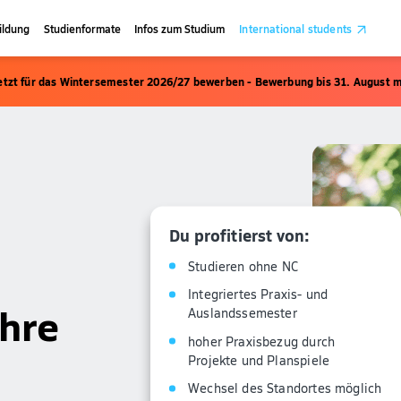
ildung
Studienformate
Infos zum Studium
International students
etzt für das Wintersemester 2026/27 bewerben - Bewerbung bis 31. August m
Du profitierst von:
Studieren ohne NC
Integriertes Praxis- und
ehre
Auslandssemester
hoher Praxisbezug durch
Projekte und Planspiele
Wechsel des Standortes möglich