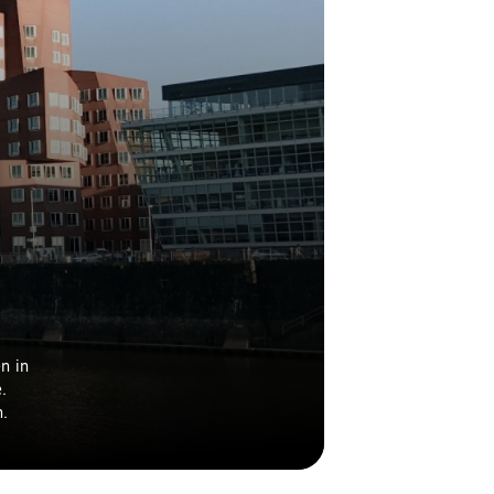
n in
.
n.