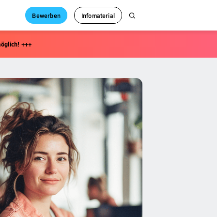
Bewerben
Infomaterial
öglich! +++