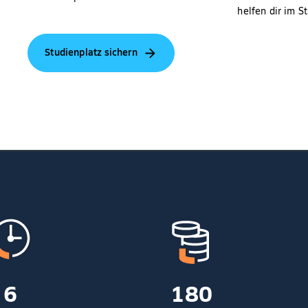
helfen dir im S
Studienplatz sichern
6
180