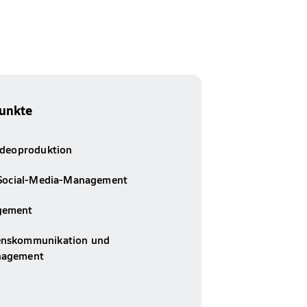
unkte
ideoproduktion
 Social-Media-Management
gement
nskommunikation und
nagement