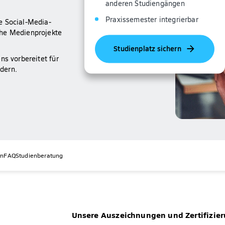
anderen Studiengängen
Praxissemester integrierbar
e Social-Media-
che Medienprojekte
Studienplatz sichern
ns vorbereitet für
dern.
rn
FAQ
Studienberatung
Unsere Auszeichnungen und Zertifizie