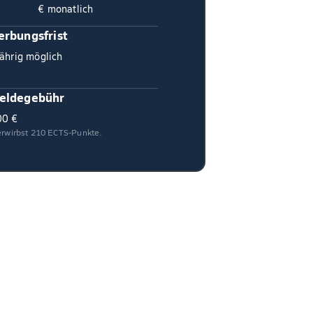
€ monatlich
rbungsfrist
ährig möglich
eldegebühr
00 €
 erwirbst 210 ECTS-Punkte.