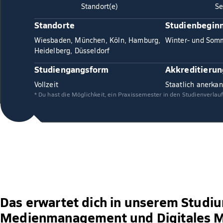
Standort(e)
Se
Standorte
Studienbegin
Wiesbaden, München, Köln, Hamburg,
Winter- und Som
Heidelberg, Düsseldorf
Studiengangsform
Akkreditierun
Vollzeit
Staatlich anerkan
* Du hast die Möglichkeit, ein Praxissemester in den Studienverlau
Das erwartet dich in unserem Studi
Medienmanagement und Digitales M