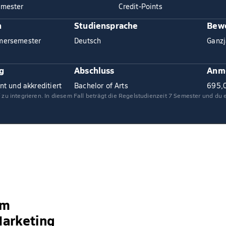
mester
Credit-Points
n
Studiensprache
Bewe
mersemester
Deutsch
Ganzj
g
Abschluss
Anm
nt und akkreditiert
Bachelor of Arts
695,
f zu integrieren. In diesem Fall beträgt die Regelstudienzeit 7 Semester und du
um
arketing