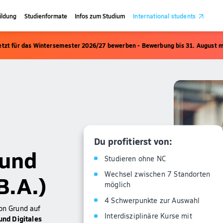
ildung
Studienformate
Infos zum Studium
International students
etzt für das Wintersemester 2026/27 bewerben - Bewerbung bis 31. August m
Du profitierst von:
und
Studieren ohne NC
Wechsel zwischen 7 Standorten
B.A.)
möglich
4 Schwerpunkte zur Auswahl
von Grund auf
Interdisziplinäre Kurse mit
nd Digitales