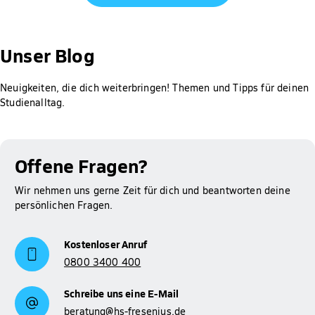
Jeder Antrag wird individuell geprüft.
Gut zu wissen: Für Studierende der Hochschule Fresenius ist
die Prüfung des Anspruchs auf BAföG, die Berechnung der
Unser Blog
Höhe der Förderung sowie das Erstellen und Abschicken des
Antrags bei meinBafög kostenlos. Der Rabatt wird dir
Neuigkeiten, die dich weiterbringen! Themen und Tipps für deinen
automatisch gewährt.
Studienalltag.
Mehr Informationen zum Thema BAföG findest du auf
Studienfinanzierung
unserer Seite zur
.
Offene Fragen?
Wir nehmen uns gerne Zeit für dich und beantworten deine
persönlichen Fragen.
Kostenloser Anruf
0800 3400 400
Schreibe uns eine E-Mail
beratung@hs-fresenius.de