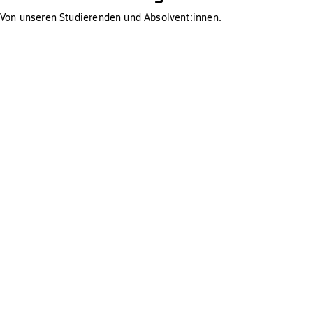
du dich ganz auf dein Studium konzentrieren, ohne dir
Sorgen um die Finanzierung zu machen.
Von unseren Studierenden und Absolvent:innen.