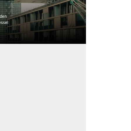
 den
essel