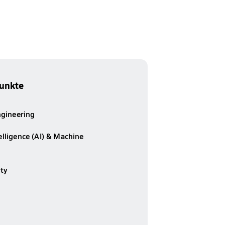
unkte
gineering
telligence (AI) & Machine
ity