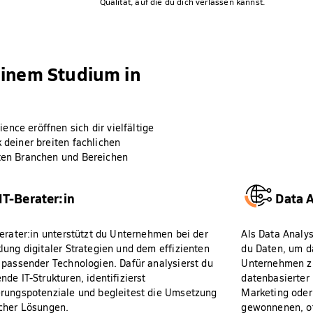
Qualität, auf die du dich verlassen kannst.
einem Studium in
nce eröffnen sich dir vielfältige
 deiner breiten fachlichen
sten Branchen und Bereichen
IT-Berater:in
Data A
Berater:in unterstützt du Unternehmen bei der
Als Data Analys
lung digitaler Strategien und dem effizienten
du Daten, um d
 passender Technologien. Dafür analysierst du
Unternehmen zu
nde IT-Strukturen, identifizierst
datenbasierter
rungspotenziale und begleitest die Umsetzung
Marketing oder 
cher Lösungen.
gewonnenen, of