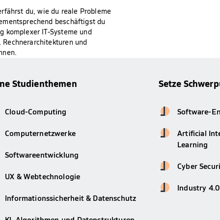
rfährst du, wie du reale Probleme
Dementsprechend beschäftigst du
ng komplexer IT-Systeme und
 Rechnerarchitekturen und
nnen.
ine Studienthemen
Setze Schwerp
Cloud-Computing
Software-En
Computernetzwerke
Artificial In
Learning
Softwareentwicklung
Cyber Secur
UX & Webtechnologie
Industry 4.0
Informationssicherheit & Datenschutz
KI, Algorithmen und Datenstrukturen