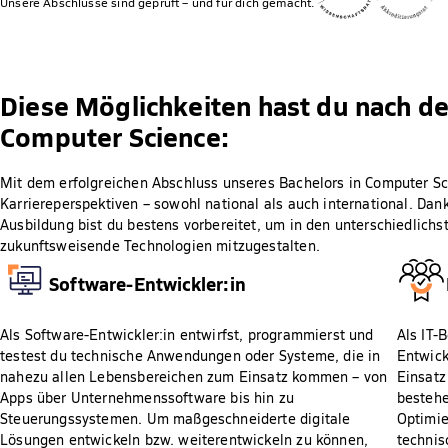
Unsere Abschlüsse sind geprüft – und für dich gemacht.
Diese Möglichkeiten hast du nach d
Computer Science:
Mit dem erfolgreichen Abschluss unseres Bachelors in Computer Scie
Karriereperspektiven – sowohl national als auch international. Dank
Ausbildung bist du bestens vorbereitet, um in den unterschiedlich
zukunftsweisende Technologien mitzugestalten.
Software-Entwickler:in
Als Software-Entwickler:in entwirfst, programmierst und
Als IT-
testest du technische Anwendungen oder Systeme, die in
Entwick
nahezu allen Lebensbereichen zum Einsatz kommen – von
Einsatz
Apps über Unternehmenssoftware bis hin zu
bestehe
Steuerungssystemen. Um maßgeschneiderte digitale
Optimie
Lösungen entwickeln bzw. weiterentwickeln zu können,
technis