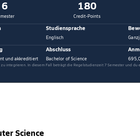
6
180
mester
Credit-Points
n
Studiensprache
Bewe
Englisch
Ganzj
g
Abschluss
Anm
nt und akkreditiert
Bachelor of Science
695,
f zu integrieren. In diesem Fall beträgt die Regelstudienzeit 7 Semester und du
ter Science