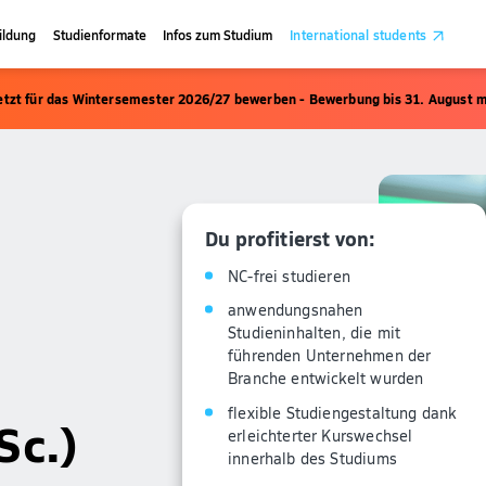
ildung
Studienformate
Infos zum Studium
International students
etzt für das Wintersemester 2026/27 bewerben - Bewerbung bis 31. August m
Du profitierst von:
NC-frei studieren
anwendungsnahen
Studieninhalten, die mit
führenden Unternehmen der
Branche entwickelt wurden
flexible Studiengestaltung dank
Sc.)
erleichterter Kurswechsel
innerhalb des Studiums