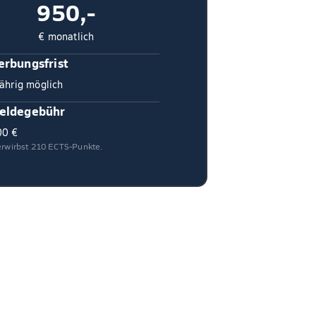
950,-
€ monatlich
rbungsfrist
ährig möglich
eldegebühr
00 €
 erwirbst 210 ECTS-Punkte.