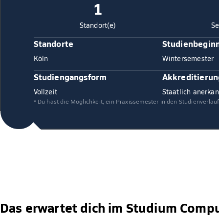
1
Standort(e)
Se
Standorte
Studienbegin
Köln
Wintersemester
Studiengangsform
Akkreditierun
Vollzeit
Staatlich anerkan
* Du hast die Möglichkeit, ein Praxissemester in den Studienverlau
Das erwartet dich im Studium Compu