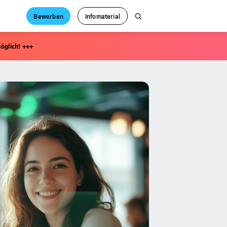
Bewerben
Infomaterial
öglich! +++