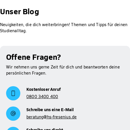
Gut zu wissen: Für Studierende der Hochschule Fresenius ist
die Prüfung des Anspruchs auf BAföG, die Berechnung der
Unser Blog
Höhe der Förderung sowie das Erstellen und Abschicken des
Antrags bei meinBafög kostenlos. Der Rabatt wird dir
Neuigkeiten, die dich weiterbringen! Themen und Tipps für deinen
automatisch gewährt.
Studienalltag.
Mehr Informationen zum Thema BAföG findest du auf
Studienfinanzierung
unserer Seite zur
.
Offene Fragen?
Wir nehmen uns gerne Zeit für dich und beantworten deine
persönlichen Fragen.
Kostenloser Anruf
0800 3400 400
Schreibe uns eine E-Mail
beratung@hs-fresenius.de
Schreibe uns direkt