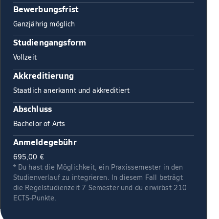
Bewerbungsfrist
Ganzjährig möglich
Studiengangsform
Vollzeit
Akkreditierung
Staatlich anerkannt und akkreditiert
Abschluss
Bachelor of Arts
Anmeldegebühr
695,00 €
* Du hast die Möglichkeit, ein Praxissemester in den
Studienverlauf zu integrieren. In diesem Fall beträgt
die Regelstudienzeit 7 Semester und du erwirbst 210
ECTS-Punkte.