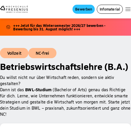
Bewerben
Infomaterial
+++ Jetzt für das Wintersemester 2026/27 bewerben -
Bewerbung bis 31. August möglich! +++
Vollzeit
NC-frei
Betriebswirtschaftslehre (B.A.)
Du willst nicht nur über Wirtschaft reden, sondern sie aktiv
gestalten?
BWL-Studium
Dann ist das
(Bachelor of Arts) genau das Richtige
für dich. Lerne, wie Unternehmen funktionieren, entwickle smarte
Strategien und gestalte die Wirtschaft von morgen mit. Starte jetzt
dein Studium in BWL – praxisnah, zukunftsorientiert und ganz ohne
NC!