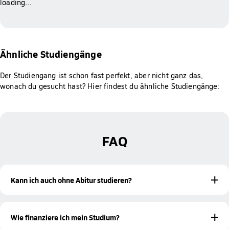
loading...
Ähnliche Studiengänge
Der Studiengang ist schon fast perfekt, aber nicht ganz das,
wonach du gesucht hast? Hier findest du ähnliche Studiengänge:
FAQ
Kann ich auch ohne Abitur studieren?
Ja! Mit einer bestandenen Meisterprüfung oder einer
beruflichen Qualifikation bist du ebenfalls zur Aufnahme
Wie finanziere ich mein Studium?
eines Studiums an der Hochschule Fresenius berechtigt.