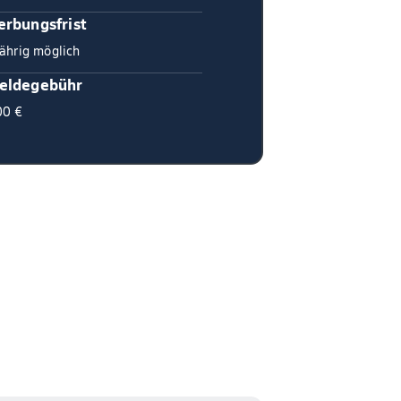
rbungsfrist
ährig möglich
eldegebühr
00 €