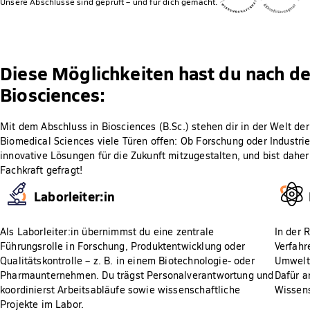
Unsere Abschlüsse sind geprüft – und für dich gemacht.
Diese Möglichkeiten hast du nach d
Biosciences:
Mit dem Abschluss in Biosciences (B.Sc.) stehen dir in der Welt de
Biomedical Sciences viele Türen offen: Ob Forschung oder Industrie 
innovative Lösungen für die Zukunft mitzugestalten, und bist dah
Fachkraft gefragt!
Laborleiter:in
Als Laborleiter:in übernimmst du eine zentrale
In der 
Führungsrolle in Forschung, Produktentwicklung oder
Verfahr
Qualitätskontrolle – z. B. in einem Biotechnologie- oder
Umwelts
Pharmaunternehmen. Du trägst Personalverantwortung und
Dafür a
koordinierst Arbeitsabläufe sowie wissenschaftliche
Wissens
Projekte im Labor.