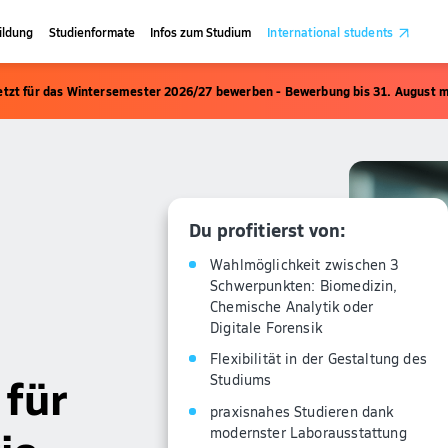
ildung
Studienformate
Infos zum Studium
International students
etzt für das Wintersemester 2026/27 bewerben - Bewerbung bis 31. August m
Du profitierst von:
Wahlmöglichkeit zwischen 3
Schwerpunkten: Biomedizin,
Chemische Analytik oder
Digitale Forensik
Flexibilität in der Gestaltung des
für
Studiums
praxisnahes Studieren dank
modernster Laborausstattung