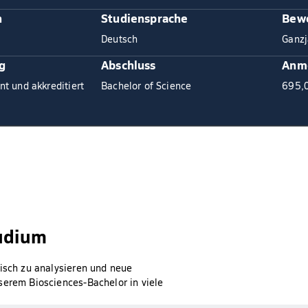
n
Studiensprache
Bewe
Deutsch
Ganzj
g
Abschluss
Anm
nt und akkreditiert
Bachelor of Science
695,
tudium
sisch zu analysieren und neue
serem Biosciences-Bachelor in viele