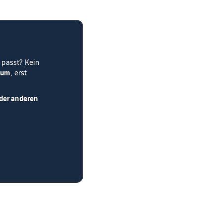
 passt? Kein
ium
, erst
der anderen