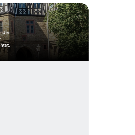
inden
e
htet.