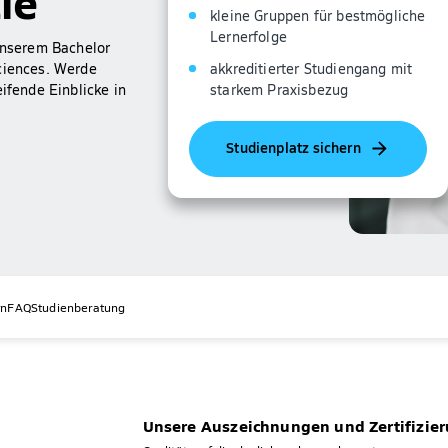
ie
kleine Gruppen für bestmögliche
Lernerfolge
 unserem Bachelor
akkreditierter Studiengang mit
Sciences. Werde
starkem Praxisbezug
ifende Einblicke in
Studienplatz sichern
rn
FAQ
Studienberatung
Unsere Auszeichnungen und Zertifizie