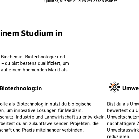
Qualität, auf die du dich verlassen kannst.
einem Studium in
r Biochemie, Biotechnologie und
– du bist bestens qualifiziert, um
er auf einem boomenden Markt als
Biotechnolog:in
Umwel
Rolle als Biotechnolog:in nutzt du biologische
Bist du als Umw
en, um innovative Lösungen für Medizin,
bewertest du U
chutz, Industrie und Landwirtschaft zu entwickeln.
Umweltschutzma
rbeitest du an zukunftsweisenden Projekten, die
nachhaltigere Z
chaft und Praxis miteinander verbinden.
Umweltauswirku
reduzieren.