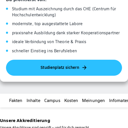
Studium mit Auszeichnung durch das CHE (Centrum für
Hochschulentwicklung)
modernste, top ausgestattete Labore
praxisnahe Ausbildung dank starker Kooperationspartner
ideale Verbindung von Theorie & Praxis
schneller Einstieg ins Berufsleben
Studienplatz sichern
Fakten
Inhalte
Campus
Kosten
Meinungen
Infomater
Unsere Akkreditierung
Unsere Abschlüsse sind geprüft – und für dich gemacht.