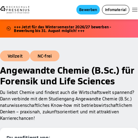
Bewerben
Infomaterial
+++ Jetzt für das Wintersemester 2026/27 bewerben -
Bewerbung bis 31. August möglich! +++
Vollzeit
NC-frei
Angewandte Chemie (B.Sc.) für
Forensik und Life Sciences
Du liebst Chemie und findest auch die Wirtschaftswelt spannend?
Dann verbinde mit dem Studiengang Angewandte Chemie (B.Sc.)
naturwissenschaftliches Know-how mit betriebswirtschaftlichem
Denken – praxisnah, zukunftsorientiert und mit attraktiven
Karrierechancen!
Du profitierst von: