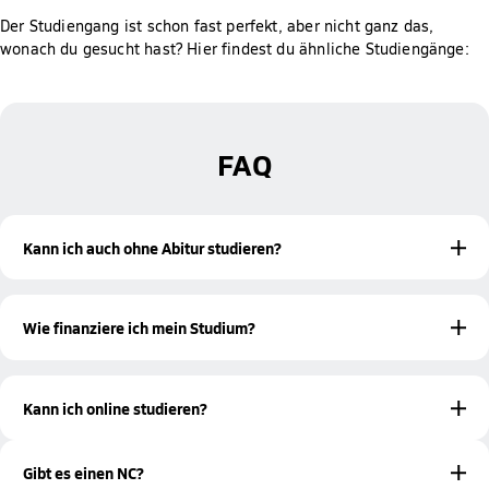
Der Studiengang ist schon fast perfekt, aber nicht ganz das,
wonach du gesucht hast? Hier findest du ähnliche Studiengänge:
FAQ
Kann ich auch ohne Abitur studieren?
Ja! Mit einer bestandenen Meisterprüfung oder einer
beruflichen Qualifikation bist du ebenfalls zur Aufnahme
Wie finanziere ich mein Studium?
eines Studiums an der Hochschule Fresenius berechtigt.
Studieren ohne Abitur
Mehr Informationen zum
findest du
Es gibt verschiedene Möglichkeiten, wie du dein Studium
auf unserer Informationsseite.
finanzieren kannst. Hierzu gehören unter anderem
Kann ich online studieren?
Bildungsfonds oder Studienkredite. Unsere Studienberatung
informiert dich gerne persönlich über die
Online-Campus
Ja! Am
studierst du berufsbegleitend digital.
Studienfinanzierung
. Alternativ oder zusätzlich kannst du
Dadurch bist du ortsunabhängig und bleibst gleichzeitig mit
Gibt es einen NC?
auch einem Aushilfsjob oder einer