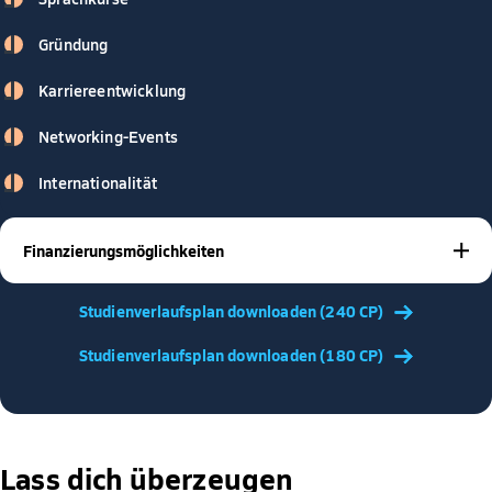
Gründung
Karriereentwicklung
Networking-Events
Internationalität
Finanzierungsmöglichkeiten
BAföG
Stipendien
Studienkrediten
Mit
,
oder
gibt es viele
Studienverlaufsplan downloaden (240 CP)
Möglichkeiten, dein Studium zu finanzieren – und wir
unterstützen dich dabei! Unsere Studienberater sind
Studienverlaufsplan downloaden (180 CP)
jederzeit für dich da, um gemeinsam die passende Lösung
zu finden und alle deine Fragen zu beantworten. So kannst
du dich ganz auf dein Studium konzentrieren, ohne dir
Sorgen um die Finanzierung zu machen.
Lass dich überzeugen