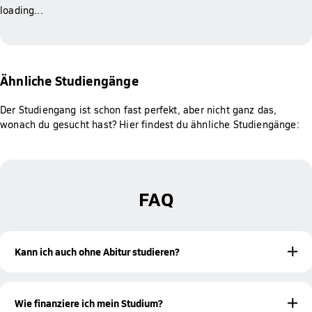
loading...
Ähnliche Studiengänge
Der Studiengang ist schon fast perfekt, aber nicht ganz das,
wonach du gesucht hast? Hier findest du ähnliche Studiengänge:
FAQ
Kann ich auch ohne Abitur studieren?
Ja! Mit einer bestandenen Meisterprüfung oder einer
beruflichen Qualifikation bist du ebenfalls zur Aufnahme
Wie finanziere ich mein Studium?
eines Studiums an der Hochschule Fresenius berechtigt.