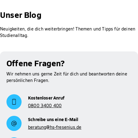
Gut zu wissen: Für Studierende der Hochschule Fresenius ist
die Prüfung des Anspruchs auf BAföG, die Berechnung der
Unser Blog
Höhe der Förderung sowie das Erstellen und Abschicken des
Antrags bei meinBafög kostenlos. Der Rabatt wird dir
Neuigkeiten, die dich weiterbringen! Themen und Tipps für deinen
automatisch gewährt.
Studienalltag.
Mehr Informationen zum Thema BAföG findest du auf
Studienfinanzierung
unserer Seite zur
.
Offene Fragen?
Wir nehmen uns gerne Zeit für dich und beantworten deine
persönlichen Fragen.
Kostenloser Anruf
0800 3400 400
Schreibe uns eine E-Mail
beratung@hs-fresenius.de