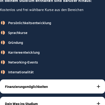
In deinem Studium enthalten sind darüber hinaus:
Kostenlos und frei wählbare Kurse aus den Bereichen
Persönlichkeitsentwicklung
Sprachkurse
Gründung
Karriereentwicklung
Networking-Events
Internationalität
Finanzierungsmöglichkeiten
BAföG
Stipendien
Studienkrediten
Mit
,
oder
gibt es viele
Möglichkeiten, dein Studium zu finanzieren – und wir
Dein Weg ins Studium
unterstützen dich dabei! Unsere Studienberater sind