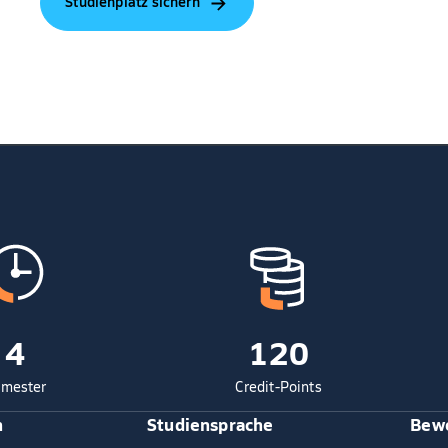
Studienplatz sichern
4
120
mester
Credit-Points
n
Studiensprache
Bewe