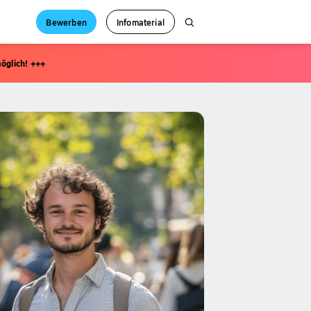
Bewerben
Infomaterial
öglich! +++