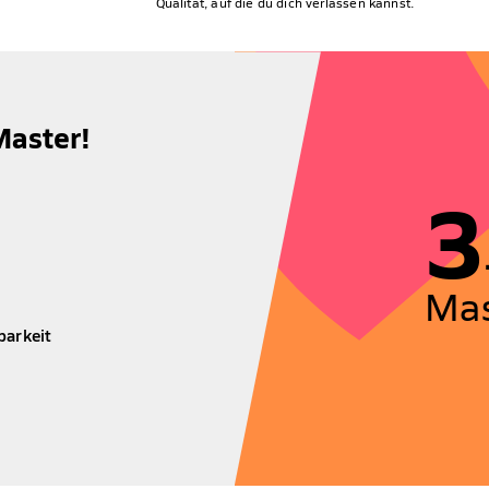
Qualität, auf die du dich verlassen kannst.
Master!
3
Mas
barkeit