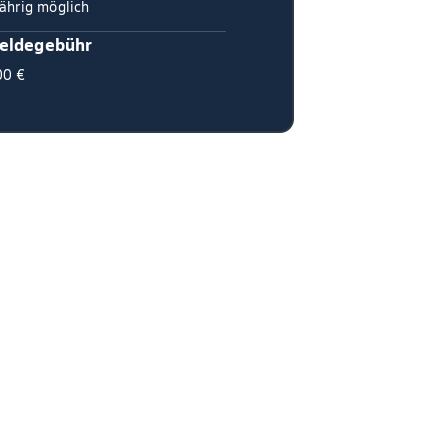
ährig möglich
eldegebühr
00 €