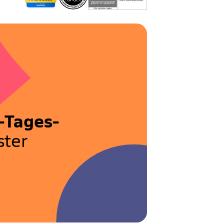
-Tages-
ter