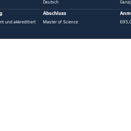
Deutsch
Ganzj
g
Abschluss
Anm
nt und akkreditiert
Master of Science
695,