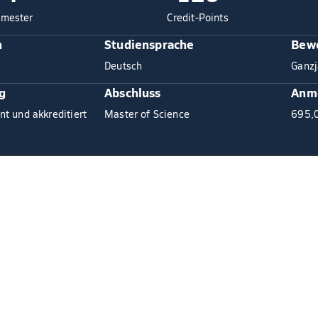
mester
Credit-Points
n
Studiensprache
Bewe
Deutsch
Ganzj
g
Abschluss
Anm
nt und akkreditiert
Master of Science
695,