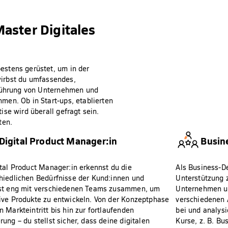
aster Digitales
estens gerüstet, um in der
rwirbst du umfassendes,
 Führung von Unternehmen und
men. Ob in Start-ups, etablierten
se wird überall gefragt sein.
ten.
Digital Product Manager:in
Busin
ital Product Manager:in erkennst du die
Als Business-D
hiedlichen Bedürfnisse der Kund:innen und
Unterstützung 
st eng mit verschiedenen Teams zusammen, um
Unternehmen un
ive Produkte zu entwickeln. Von der Konzeptphase
verschiedenen 
n Markteintritt bis hin zur fortlaufenden
bei und analysi
rung – du stellst sicher, dass deine digitalen
Kurse, z. B. Bu