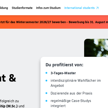
ildung
Studienformate
Infos zum Studium
International students
etzt für das Wintersemester 2026/27 bewerben - Bewerbung bis 31. August m
Du profitierst von:
t &
3-Tages-Master
interdisziplinäre Wahlfächer im
Angebot
Dozierende aus der Praxis
regelmäßige Case-Studys
folgreich zu
integriert
hip (M.Sc.)
und