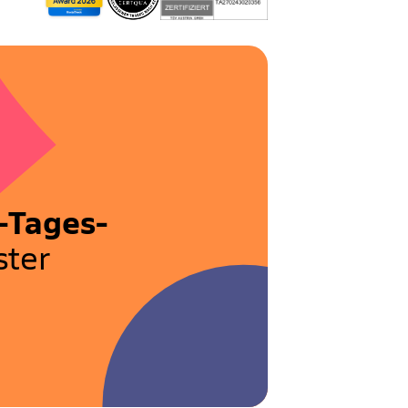
-Tages-
ter