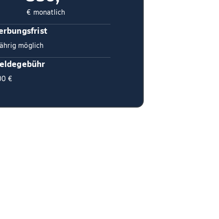
€ monatlich
rbungsfrist
ährig möglich
eldegebühr
00 €