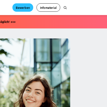
Bewerben
Infomaterial
öglich! +++