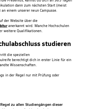
hule Fresenius, kannst du dich an 365 Tagen
ikulation dann zum nächsten Start (meist
z an einem unserer neun Campusse.
uf der Website über die
bitur
anerkannt wird. Manche Hochschulen
r weitere Qualifikationen.
chulabschluss studieren
ritt die speziellen
eife berechtigt dich in erster Linie für ein
wandte Wissenschaften.
ngs in der Regel nur mit Prüfung oder
 Regel zu allen Studiengängen dieser