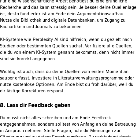
Für eine wissenschaftliche Arbeit benötigst du eine gründliche
Recherche und das kann stressig sein. Je besser deine Quellenlage
ist, desto fundierter ist am Ende dein Argumentationsaufbau.
Nutze die Bibliothek und digitale Datenbanken, um Zugang zu
Fachartikeln und Journals zu bekommen.
KI-Systeme wie Perplexity AI sind hilfreich, wenn du gezielt nach
Studien oder bestimmten Quellen suchst. Verifiziere alle Quellen,
die du von einem KI-System genannt bekommst, denn nicht immer
sind sie korrekt angegeben.
Wichtig ist auch, dass du deine Quellen vom ersten Moment an
sauber erfasst. Investiere in Literaturverwaltungsprogramme oder
nutze kostenlose Optionen. Am Ende bist du froh darüber, weil du
dir lästige Korrekturen ersparst.
8. Lass dir Feedback geben
Du musst nicht alles schreiben und am Ende Feedback
entgegennehmen, sondern solltest von Anfang an deine Betreuung
in Anspruch nehmen. Stelle Fragen, hole dir Meinungen zur
Gliederung und zu deiner Forschungsfrage. Du verhinderst damit,