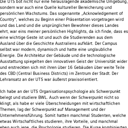
Die UTS bot nicht nur eine herausragende akademische Umgebung,
sondern war auch eine Quelle kultureller Bereicherung und
persönlichen Wachstums. Das sogenannte „Acknowledgement of
Country“, welches zu Beginn einer Präsentation vorgetragen wird
und das Land und die ursprünglichen Bewohner dieses Landes
ehrt, war eins meiner persönlichen Highlights, da ich finde, dass es
eine wichtige Geste ist und auch die Studierenden aus dem
Ausland über die Geschichte Australiens aufklärt. Der Campus
selbst war modern, dynamisch und hatte eine unglaubliche
Energie. Die Architektur der Gebäude und die technologische
Ausstattung spiegelten den innovativen Geist der Universität wider
und erstreckten sich mit ihren über 16 Gebäuden über weite Teile
des CBD (Central Business Districts) im Zentrum der Stadt. Der
Lehransatz an der UTS war äußerst praxisorientiert.
Ich habe an der UTS Organisationspsychologie als Schwerpunkt
belegt und studiere BWL. Auch wenn der Schwerpunkt nicht so
klingt, als habe er viele Überschneidungen mit wirtschaftlichen
Themen, lag der Schwerpunkt auf Management und der
Unternehmensführung. Somit hatten manchmal Studenten, welche
etwas Wirtschaftliches studieren, ihre Vorteile, und manchmal
eben auch jene, die Psychologie studieren. Die Kurse kombinierten