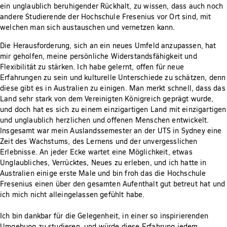
ein unglaublich beruhigender Rückhalt, zu wissen, dass auch noch
andere Studierende der Hochschule Fresenius vor Ort sind, mit
welchen man sich austauschen und vernetzen kann.
Die Herausforderung, sich an ein neues Umfeld anzupassen, hat
mir geholfen, meine persönliche Widerstandsfähigkeit und
Flexibilität zu stärken. Ich habe gelernt, offen für neue
Erfahrungen zu sein und kulturelle Unterschiede zu schätzen, denn
diese gibt es in Australien zu einigen. Man merkt schnell, dass das
Land sehr stark von dem Vereinigten Königreich geprägt wurde,
und doch hat es sich zu einem einzigartigen Land mit einzigartigen
und unglaublich herzlichen und offenen Menschen entwickelt.
Insgesamt war mein Auslandssemester an der UTS in Sydney eine
Zeit des Wachstums, des Lernens und der unvergesslichen
Erlebnisse. An jeder Ecke wartet eine Möglichkeit, etwas
Unglaubliches, Verrücktes, Neues zu erleben, und ich hatte in
Australien einige erste Male und bin froh das die Hochschule
Fresenius einen über den gesamten Aufenthalt gut betreut hat und
ich mich nicht alleingelassen gefühlt habe.
Ich bin dankbar für die Gelegenheit, in einer so inspirierenden
Umgebung zu studieren, und würde diese Erfahrung jedem