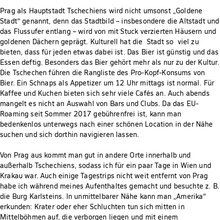
Prag als Hauptstadt Tschechiens wird nicht umsonst „Goldene
Stadt“ genannt, denn das Stadtbild – insbesondere die Altstadt und
das Flussufer entlang – wird von mit Stuck verzierten Häusern und
goldenen Dächern geprägt. Kulturell hat die Stadt so viel zu
bieten, dass für jeden etwas dabei ist. Das Bier ist günstig und das
Essen deftig. Besonders das Bier gehört mehr als nur zu der Kultur.
Die Tschechen führen die Rangliste des Pro-Kopf-Konsums von
Bier. Ein Schnaps als Appetizer um 12 Uhr mittags ist normal. Für
Kaffee und Kuchen bieten sich sehr viele Cafés an. Auch abends
mangelt es nicht an Auswahl von Bars und Clubs. Da das EU-
Roaming seit Sommer 2017 gebührenfrei ist, kann man
bedenkenlos unterwegs nach einer schönen Location in der Nähe
suchen und sich dorthin navigieren lassen.
Von Prag aus kommt man gut in andere Orte innerhalb und
außerhalb Tschechiens, sodass ich für ein paar Tage in Wien und
Krakau war. Auch einige Tagestrips nicht weit entfernt von Prag
habe ich während meines Aufenthaltes gemacht und besuchte z. B.
die Burg Karlsteins. In unmittelbarer Nähe kann man „Amerika“
erkunden: Krater oder eher Schluchten tun sich mitten in
Mittelböhmen auf, die verborgen liegen und mit einem