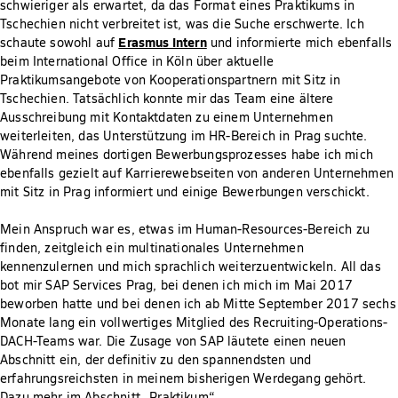
schwieriger als erwartet, da das Format eines Praktikums in
Tschechien nicht verbreitet ist, was die Suche erschwerte. Ich
Erasmus Intern
schaute sowohl auf
und informierte mich ebenfalls
beim International Office in Köln über aktuelle
Praktikumsangebote von Kooperationspartnern mit Sitz in
Tschechien. Tatsächlich konnte mir das Team eine ältere
Ausschreibung mit Kontaktdaten zu einem Unternehmen
weiterleiten, das Unterstützung im HR-Bereich in Prag suchte.
Während meines dortigen Bewerbungsprozesses habe ich mich
ebenfalls gezielt auf Karrierewebseiten von anderen Unternehmen
mit Sitz in Prag informiert und einige Bewerbungen verschickt.
Mein Anspruch war es, etwas im Human-Resources-Bereich zu
finden, zeitgleich ein multinationales Unternehmen
kennenzulernen und mich sprachlich weiterzuentwickeln. All das
bot mir SAP Services Prag, bei denen ich mich im Mai 2017
beworben hatte und bei denen ich ab Mitte September 2017 sechs
Monate lang ein vollwertiges Mitglied des Recruiting-Operations-
DACH-Teams war. Die Zusage von SAP läutete einen neuen
Abschnitt ein, der definitiv zu den spannendsten und
erfahrungsreichsten in meinem bisherigen Werdegang gehört.
Dazu mehr im Abschnitt „Praktikum“.