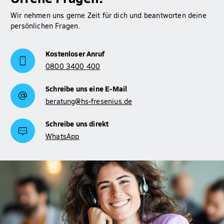
Mehr Informationen zum Thema BAföG findest du auf
Wir nehmen uns gerne Zeit für dich und beantworten deine
Studienfinanzierung
unserer Seite zur
.
persönlichen Fragen.
Kostenloser Anruf
0800 3400 400
Schreibe uns eine E-Mail
beratung@hs-fresenius.de
Schreibe uns direkt
WhatsApp