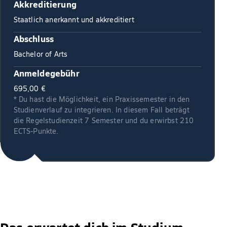
Akkreditierung
Staatlich anerkannt und akkreditiert
Abschluss
Bachelor of Arts
Anmeldegebühr
695,00 €
* Du hast die Möglichkeit, ein Praxissemester in den
Studienverlauf zu integrieren. In diesem Fall beträgt
die Regelstudienzeit 7 Semester und du erwirbst 210
ECTS-Punkte.
Das erwartet dich im Studium