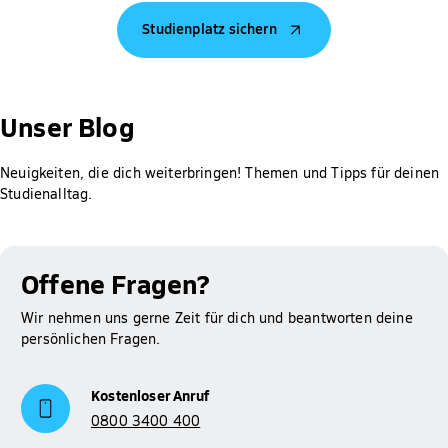
Vermögen deiner Familie und dir sowie deinem Alter,
Studienplatz sichern
vorherigen Ausbildungen und deiner Staatsangehörigkeit ab.
Jeder Antrag wird individuell geprüft.
Gut zu wissen: Für Studierende der Hochschule Fresenius ist
die Prüfung des Anspruchs auf BAföG, die Berechnung der
Unser Blog
Höhe der Förderung sowie das Erstellen und Abschicken des
Antrags bei meinBafög kostenlos. Der Rabatt wird dir
Neuigkeiten, die dich weiterbringen! Themen und Tipps für deinen
automatisch gewährt.
Studienalltag.
Mehr Informationen zum Thema BAföG findest du auf
Studienfinanzierung
unserer Seite zur
.
Offene Fragen?
Wir nehmen uns gerne Zeit für dich und beantworten deine
persönlichen Fragen.
Kostenloser Anruf
0800 3400 400