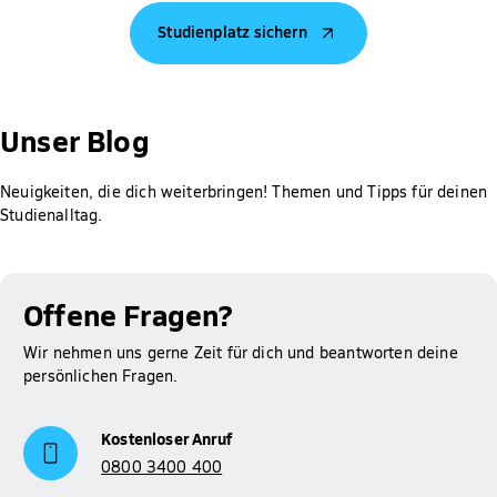
Vermögen deiner Familie und dir sowie deinem Alter,
Studienplatz sichern
vorherigen Ausbildungen und deiner Staatsangehörigkeit ab.
Jeder Antrag wird individuell geprüft.
Gut zu wissen: Für Studierende der Hochschule Fresenius ist
die Prüfung des Anspruchs auf BAföG, die Berechnung der
Unser Blog
Höhe der Förderung sowie das Erstellen und Abschicken des
Antrags bei meinBafög kostenlos. Der Rabatt wird dir
Neuigkeiten, die dich weiterbringen! Themen und Tipps für deinen
automatisch gewährt.
Studienalltag.
Mehr Informationen zum Thema BAföG findest du auf
Studienfinanzierung
unserer Seite zur
.
Offene Fragen?
Wir nehmen uns gerne Zeit für dich und beantworten deine
persönlichen Fragen.
Kostenloser Anruf
0800 3400 400