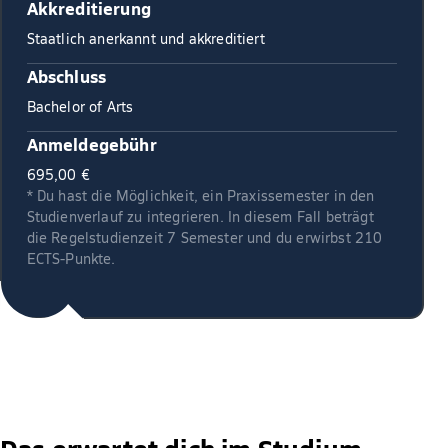
Akkreditierung
Staatlich anerkannt und akkreditiert
Abschluss
Bachelor of Arts
Anmeldegebühr
695,00 €
* Du hast die Möglichkeit, ein Praxissemester in den
Studienverlauf zu integrieren. In diesem Fall beträgt
die Regelstudienzeit 7 Semester und du erwirbst 210
ECTS-Punkte.
Das erwartet dich im Studium